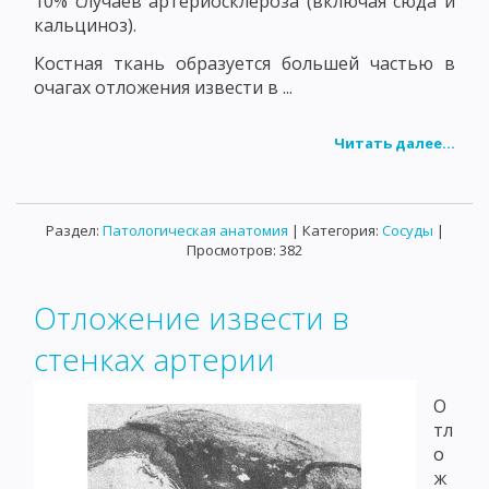
10% случаев артериосклероза (включая сюда и
кальциноз).
Костная ткань образуется большей частью в
очагах отложения извести в ...
Читать далее...
Раздел:
Патологическая анатомия
| Категория:
Сосуды
|
Просмотров: 382
Отложение извести в
стенках артерии
О
тл
о
ж