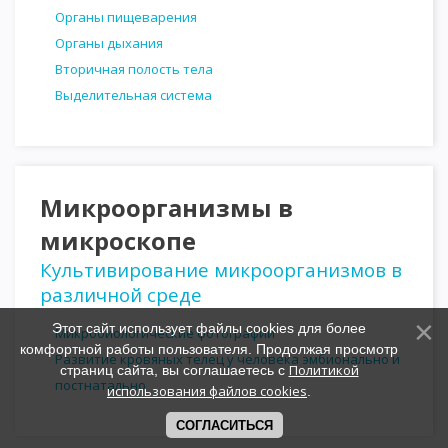
Органы пищеварения
Органы дыхания
Вторичная полость тела
Выделительная система
Микроорганизмы в
микроскопе
Культивирование микроорганизмов в
различной среде
Этот сайт использует файлы cookies для более
Микробиологические фотографии
комфортной работы пользователя. Продолжая просмотр
Развитие кровяных телец у человека эмбионально и
Политикой
страниц сайта, вы соглашаетесь с
постнатально
использования файлов cookies
.
СОГЛАСИТЬСЯ