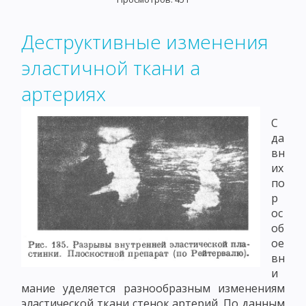
Деструктивные изменения
эластичной ткани а
артериях
С
да
вн
их
по
р
ос
об
ое
вн
и
мание уделяется разнообразным изменениям
эластической ткани стенок артерий. По данным