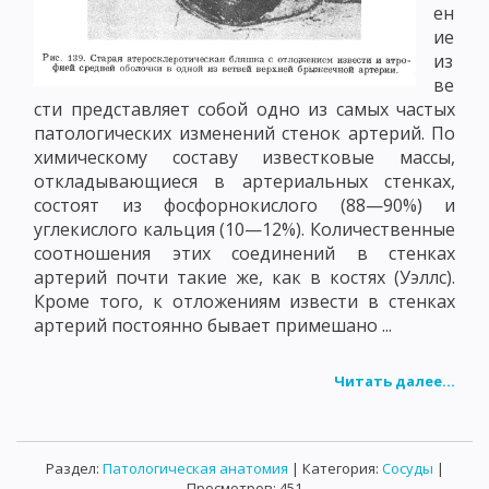
ен
ие
из
ве
сти представляет собой одно из самых частых
патологических изменений стенок артерий. По
химическому составу известковые массы,
откладывающиеся в артериальных стенках,
состоят из фосфорнокислого (88—90%) и
углекислого кальция (10—12%). Количественные
соотношения этих соединений в стенках
артерий почти такие же, как в костях (Уэллс).
Кроме того, к отложениям извести в стенках
артерий постоянно бывает примешано ...
Читать далее...
Раздел:
Патологическая анатомия
| Категория:
Сосуды
|
Просмотров: 451