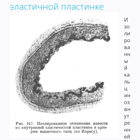
эластичной пластинке
И
зо
ли
ро
ва
нн
ы
й
ка
ль
ц
ин
оз
вн
ут
ре
нн
ей