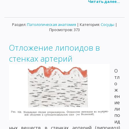
Читать далее...
Раздел:
Патологическая анатомия
| Категория:
Сосуды
|
Просмотров: 373
Отложение липоидов в
стенках артерий
О
тл
о
ж
ен
ие
ли
по
ид
ных веществ в стенках артерий (липоидоз)