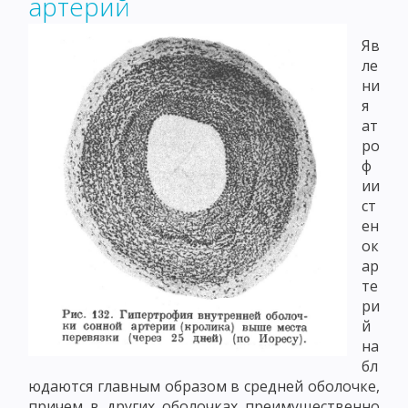
артерий
Яв
ле
ни
я
ат
ро
ф
ии
ст
ен
ок
ар
те
ри
й
на
бл
юдаются главным образом в средней оболочке,
причем в других оболочках преимущественно