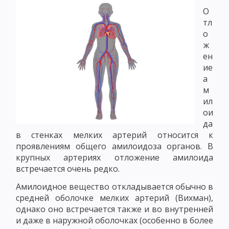
О
тл
о
ж
ен
ие
а
м
ил
ои
да
в стенках мелких артерий относится к
проявлениям общего амилоидоза органов. В
крупных артериях отложение амилоида
встречается очень редко.
Амилоидное вещество откладывается обычно в
средней оболочке мелких артерий (Вихман),
однако оно встречается также и во внутренней
и даже в наружной оболочках (особенно в более