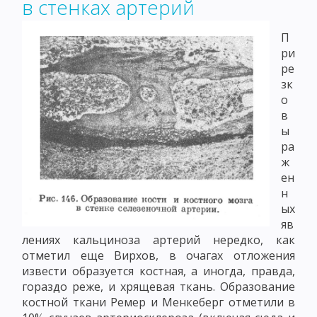
в стенках артерий
П
ри
ре
зк
о
в
ы
ра
ж
ен
н
ых
яв
лениях кальциноза артерий нередко, как
отметил еще Вирхов, в очагах отложения
извести образуется костная, а иногда, правда,
гораздо реже, и хрящевая ткань. Образование
костной ткани Ремер и Менкеберг отметили в