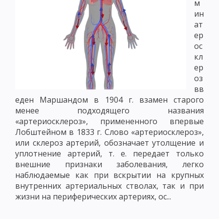
м
ин
ат
ер
ос
кл
ер
оз
вв
еден Маршандом в 1904 г. взамен старого
менее подходящего названия
«артериосклероз», примененного впервые
Лобштейном в 1833 г. Слово «артериосклероз»,
или склероз артерий, обозначает утолщение и
уплотнение артерий, т. е. передает только
внешние признаки заболевания, легко
наблюдаемые как при вскрытии на крупных
внутренних артериальных стволах, так и при
жизни на периферических артериях, ос...