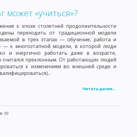
УЧЕНИЕ ОБ ИММУНИТЕТЕ
г может «учиться»?
ГУМОРАЛЬНЫЕ ФАКТОРЫ ЗАЩИТЫ
АНТИГЕНЫ
жения к эпохе столетней продолжительности
ЕХАНИЗМ СОЕДИНЕНИЯ АНТИГЕНА С АНТИТЕЛОМ
дены переходить от традиционной модели
РЕАКЦИЯ АГГЛЮТИНАЦИИ
иваемой в трех этапах — обучение, работа и
ю — к многоэтапной модели, в которой люди
ОД ФЛЮОРЕСЦИРУЮЩИХ АНТИТЕЛ
ко и энергично работать даже в возрасте,
о считался преклонным. От работающих людей
СКИЕ РЕАКЦИИ НЕМЕДЛЕННОГО ТИПА
ироваться к изменениям во внешней среде и
валифицироваться)...
КТНЫЕ ДЕРМАТИТЫ
ЛЕКАРСТВЕННАЯ АЛЛЕРГИЯ
ККИ
СТАФИЛОКОККИ
СТРЕПТОКОККИ
Читать далее...
ОЗБУДИТЕЛИ БРЮШНОГО ТИФА И ПАРАТИФОВ А И В
АЯ ПАЛОЧКА
КОРИНЕБАКТЕРИИ
: 30
ЗБУДИТЕЛЬ ЛЕПРЫ
БУДИТЕЛЬ ТУЛЯРЕМИИ