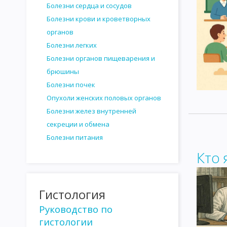
Болезни сердца и сосудов
ОНКОГЕННЫЕ ВИРУСЫ
ВИРУСОГЕНЕТИЧЕСКАЯ ТЕОРИЯ ВО
Болезни крови и кроветворных
органов
ВОЗБУДИТЕЛИ КАНДИДАМИКОЗА
ПАТОГЕННЫЕ ПРОСТЕЙШ
Болезни легких
САНИТАРНАЯ МИКРОБИОЛОГИЯ
САНИТАРНО-ПОКАЗАТЕЛЬ
Болезни органов пищеварения и
брюшины
САНИТАРНО-БАКТЕРИОЛОГИЧЕСКОЕ ИССЛЕДОВАНИЕ ВОДЫ
Болезни почек
САНИТАРНО - БАКТЕРИОЛОГИЧЕСКОЕ ИССЛЕДОВАНИЕ ПОЧВЫ
Опухоли женских половых органов
Болезни желез внутренней
ИССЛЕДОВАНИЕ МОЛОКА И МОЛОЧНЫХ ПРОДУКТОВ
ИССЛ
секреции и обмена
ИССЛЕДОВАНИЕ НАПИТКОВ И СИРОПОВ
САНИТАРНО-БАКТ
Болезни питания
Кто 
ИССЛЕДОВАНИЕ ПЕРЕВЯЗОЧНОГО И ХИРУРГИЧЕСКОГО МАТЕРИ
ГЕМАТОЛОГИЯ
ГИСТОЛОГИЯ
ИНТЕРЕСНАЯ ИНФОРМАЦИ
Гистология
Руководство по
гистологии