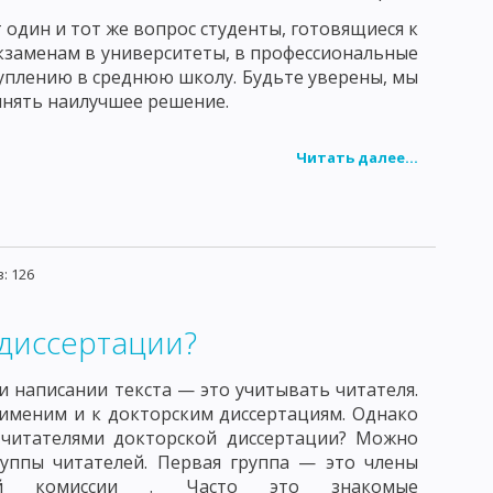
 один и тот же вопрос студенты, готовящиеся к
ВОЗБУДИТЕЛИ ДЕРМАТСМИКОЗОВ
кзаменам в университеты, в профессиональные
уплению в среднюю школу. Будьте уверены, мы
АНИИ
ТОКСОПЛАМЫ
нять наилучшее решение.
ЕДОВАНИЕ ВОЗДУХА
Читать далее...
ЫХ МИКРООРГАНИЗМОВ
РОДУКТОВ
ИРОВАННЫХ ПИЩЕВЫХ ПРОДУКТОВ
: 126
УЖАЮЩЕЙ ОБСТАНОВКИ
 диссертации?
ЯМ ПО МИКРОБИОЛОГИИ
ОБЩАЯ БИОЛОГИЯ
 написании текста — это учитывать читателя.
именим и к докторским диссертациям. Однако
 читателями докторской диссертации? Можно
уппы читателей. Первая группа — это члены
ной комиссии . Часто это знакомые