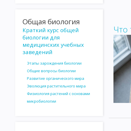
КУЛЬТИВИРОВАНИЕ СПИРОХЕТ И ПРОСТЕЙШИХ
КУЛЬТИВИР
РАСПОСТРАНЕНИЕ МИКРООРГАНИЗМОВ В ПРИРОДЕ
МИКР
Общая биология
Что 
РОЛЬ МИКРООРГАНИЗМОВ В КРУГОВОРОТЕ ВЕЩЕСТВ В ПРИРО
Краткий курс общей
биологии для
ВЛИЯНИЕ ФАКТОРОВ ВНЕШНЕЙ СРЕДЫ НА МИКРООРГАНИЗМЫ
медицинских учебных
СТЕРИЛИЗАЦИЯ И ДЕЗИНФЕКЦИЯ
АНТАГОНИЗМ МИКРОБОВ
заведений
АНТИБИОТИКИ, ПОЛУЧЕННЫЕ ИЗ БАКТЕРИЙ
АНТИБИОТИКИ,
Этапы зарождения биологии
Общие вопросы биологии
ОПРЕДЕЛЕНИЕ ЧУВСТВИТЕЛЬНОСТИ МИКРОБОВ К АНТИБИОТИ
Развитие органического мира
ВЗАИМОДЕЙСТВИЕ ФАГОВ И БАКТЕРИЙ
ЛИЗОГЕНИЯ
РА
Эволюция растительного мира
Физиология растений с основами
ЗНАЧЕНИЕ БАКТЕРИОФАГА КАК ФАКТОРА ИЗМЕНЧИВОСТИ БАК
микробиологии
ГЕНОТИПИЧЕСКАЯ ИЗМЕНЧИВОСТЬ
МУТАЦИИ
ГЕНЕТИЧ
УЧЕНИЕ ОБ ИНФЕКЦИИ
РОЛЬ МИКРООРГАНИЗМОВ В ИНФЕ