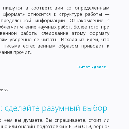
 пишутся в соответствии со определённым
КЛОСТРИДИИ ПЕРФРИНГЕНС
ь «формат» относится к структуре работы —
пределённой информации. Ознакомление с
ТЕЛЬ БОТУЛИЗМА
ПАТОГЕННЫЕ СПИРОХЕТЫ
облегчит чтение научных работ. Более того, при
твенной работы следование этому формату
И КЛЕЩЕВОГО ВОЗРАТНОГО ТИФА
лям уверенно её читать. Исходя из идеи, что
я письма естественным образом приводит к
ИТЕЛЬ КЛЕЩЕВОГО РИККЕТСИОЗА
ания прочит...
НИТОЗА
ВОЗБУДИТЕЛЬ ТРАХОМЫ
Читать далее...
ДЕ
ВИРУС НАТУРАЛЬНОЙ ОСПЫ
МЕЙСТВО АДЕНОВИРИДЕ
: 65
 ПАРАГРИППА
С БЕШЕНСТВА
СЕМЕЙСТВО ПИКОРНАВИРИДЕ
: сделайте разумный выбор
ФАЛИТА
о чём вы думаете. Вы спрашиваете, стоит ли
чно или онлайн-подготовки к ЕГЭ и ОГЭ, верно?
ВИРУС СЫВОРОТОЧНОГО ГЕПАТИТА