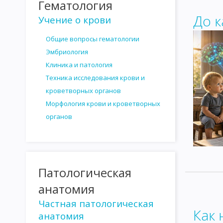
Гематология
РОЛЬ МАКРООРГАНИЗМА В ИНФЕКЦИОННОМ ПРОЦЕССЕ
Т
До к
Учение о крови
ВИДЫ И ФОРМЫ ИММУНИТЕТА
ФАКТОРЫ И МЕХАНИЗМЫ И
Общие вопросы гематологии
АНТИГЕНЫ МИКРООРГАНИЗМОВ
АНТИГЕНЫ ЖИВОТНЫХ ОР
Эмбриология
ТЕОРИИ ИММУНИТЕТА
ИСПОЛЬЗОВАНИЕ ИММУНОЛОГИЧЕС
Клиника и патология
Техника исследования крови и
РЕАКЦИЯ ГЕМАГГЛЮТИНАЦИИ
РЕАКЦИЯ ПРЕЦИПИТАЦИИ
кроветворных органов
РЕАКЦИЯ НЕЙТРАЛИЗАЦИИ
ВАКЦИНЫ И СЫВОРОТКИ. ПРИН
Морфология крови и кроветворных
органов
АНАФИЛАКСИЯ
АТОПИИ
ПОВЫШЕННАЯ ЧУВСТВИТЕЛЬН
СЫВОРОТОЧНАЯ БОЛЕЗНЬ
МЕТОДЫ МИКРОБИОЛОГИЧЕСКО
ПНЕВМОКОККИ
МЕНИНГОКОККИ
ГОНОКОККИ
СЕМЕ
Патологическая
ВОЗБУДИТЕЛИ ПИЩЕВЫХ ТОКСИКОИНФЕКЦИЙ
ШИГГЕЛЫ
анатомия
Частная патологическая
ВОЗБУДИТЕЛЬ ДИФТЕРИИ
ВОЗБУДИТЕЛЬ ЛИСТЕРИОЗА
Как 
анатомия
ГЕМОГЛОБИНОФИЛЬНЫЕ БАКТЕРИИ
ВОЗБУДИТЕЛЬ КОКЛ