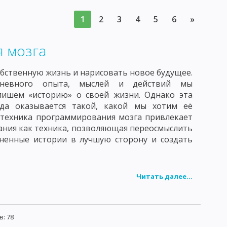
АТОРИЯ
1
2
3
4
5
6
»
НОРМАЛЬНАЯ МИКРОФЛОРА ЧЕЛОВЕКА
я мозга
ПРИРОДЕ
КРУГОВОРОТ СЕРЫ, ФОСФОРА И ЖЕЛЕЗА
АКТОРОВ
ДЕЙСТВИЕ БИОЛОГИЧЕСКИХ ФАКТОРОВ
бственную жизнь и нарисовать новое будущее.
невного опыта, мыслей и действий мы
ИБОВ И АКТИНОМИЦЕТОВ
пишем «историю» о своей жизни. Однако эта
гда оказывается такой, какой мы хотим её
 ПРОИСХОЖДЕНИЯ
 техника программирования мозга привлекает
ания как техника, позволяющая переосмыслить
ЫЕ СВОЙСТВА БАКТЕРИОФАГА
ненные истории в лучшую сторону и создать
ИЕ БАКТЕРИОФАГА
НЧИВОСТЬ, ИЛИ МОДИФИКАЦИЯ
Читать далее...
ДУКЦИЯ
БАКТЕРИАЛЬНЫЕ ПЛАЗМИДЫ
СТЬ И ВИРУЛЕНТНОСТЬ МИКРОБОВ
: 78