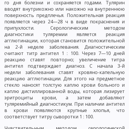
го дня болезни и сохраняется годами. Тулярин
вводят внутрикожно или накожно на внутреннюю
поверхность предплечья. Положительная реакция
появляется через 24—28 ч в виде покраснения и
припухлости. Серологическим методом
диагностики туляремии является реакция
агглютинации, которая становится положительной
на 2-й неделе заболевания. Диагностическим
считают титр антител 1 : 100. Через 7—10 дней
реакцию ставят повторно; увеличение титра
антител подтверждает диагноз. С начала 3-й
недели заболевания ставят кровяно-капельную
реакцию агглютинации. Для этого на предметное
стекло наносят толстую каплю крови больного и
каплю дистиллированной воды, которая лизирует
эритроциты крови, а затем добавляют
туляремийный диагностикум. При наличии антител
в крови появляются крупные хлопья, что
соответствует титру сыворотки 1 : 100.
Чувствительным методом серологической