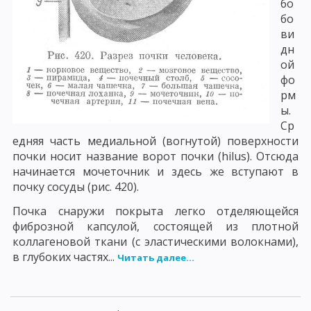
бо
бо
ви
дн
ой
фо
рм
ы.
Ср
едняя часть медиальной (вогнутой) поверхности
почки носит название ворот почки (hilus). Отсюда
начинается мочеточник и здесь же вступают в
почку сосуды (рис. 420).
Почка снаружи покрыта легко отделяющейся
фиброзной капсулой, состоящей из плотной
коллагеновой ткани (с эластическими волокнами),
в глубоких частях...
Читать далее...