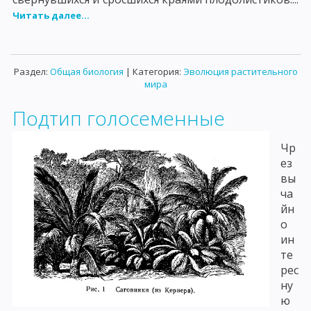
Читать далее...
Раздел:
Общая биология
| Категория:
Эволюция растительного
мира
Подтип голосеменные
Чр
ез
вы
ча
йн
о
ин
те
рес
ну
ю