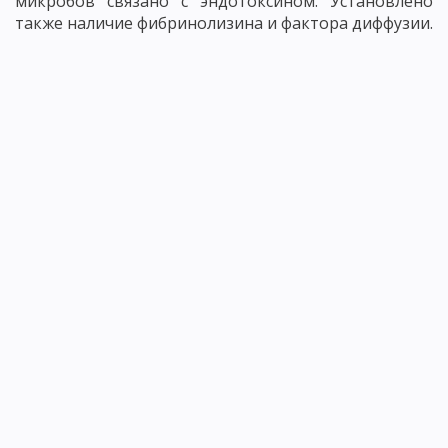
микробов связано с эндотоксином. Установлено
также наличие фибринолизина и фактора диффузии.