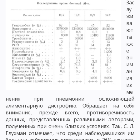
Зас
лу
жи
ва
ют
та
кж
е
вн
им
ан
ия
из
ме
нения при пневмонии, осложняющей
алиментарную дистрофию. Обращает на себя
внимание, прежде всего, противоречивость
данных, представленных различными авторами,
полученных при очень близких условиях. Так, С. Л.
Глухман отмечает, что среди наблюдавшихся им