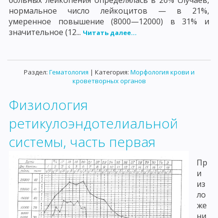
больных лейкопения определялась в 26% случаев,
нормальное число лейкоцитов — в 21%,
умеренное повышение (8000—12000) в 31% и
значительное (12...
Читать далее...
Раздел:
Гематология
| Категория:
Морфология крови и
кроветворных органов
Физиология
ретикулоэндотелиальной
системы, часть первая
Пр
и
из
ло
же
ни