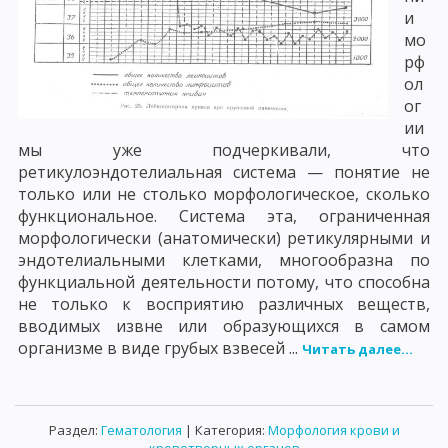
и
мо
рф
ол
ог
ии
мы уже подчеркивали, что
ретикулоэндотелиальная система — понятие не
только или не столько морфологическое, сколько
функциональное. Система эта, ограниченная
морфологически (анатомически) ретикулярными и
эндотелиальными клетками, многообразна по
функциальной деятельности потому, что способна
не только к восприятию различных веществ,
вводимых извне или образующихся в самом
организме в виде грубых взвесей ...
Читать далее...
Раздел:
Гематология
| Категория:
Морфология крови и