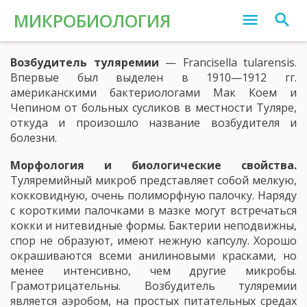
МИКРОБИОЛОГИЯ
Возбудитель туляремии
— Francisella tularensis.
Впервые был выделен в 1910—1912 гг.
американскими бактериологами Мак Коем и
Чепином от больных сусликов в местности Туляре,
откуда и произошло название возбудителя и
болезни.
Морфология и биологические свойства.
Туляремийный микроб представляет собой мелкую,
кокковидную, очень полиморфную палочку. Наряду
с короткими палочками в мазке могут встречаться
кокки и нитевидные формы. Бактерии неподвижны,
спор не образуют, имеют нежную капсулу. Хорошо
окрашиваются всеми анилиновыми красками, но
менее интенсивно, чем другие микробы.
Грамотрицательны. Возбудитель туляремии
является аэробом, на простых питательных средах