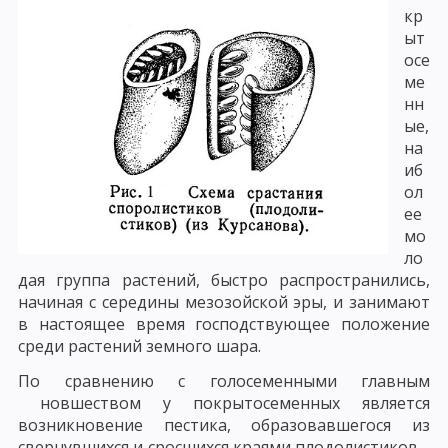
кр
ыт
осе
ме
нн
ые,
на
иб
ол
ее
мо
ло
дая группа растений, быстро распространились,
начиная с середины мезозойской эры, и занимают
в настоящее время господствующее положение
среди растений земного шара.
По сравнению с голосеменными главным
новшеством у покрытосеменных является
возникновение пестика, образовавшегося из
свернувшихся и сросшихся краями плодолистиков....