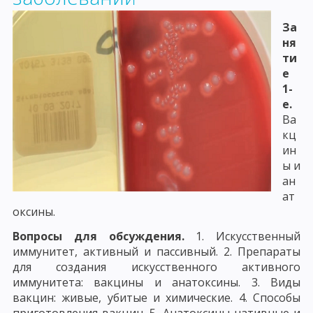
За
ня
ти
е
1-
е.
Ва
кц
ин
ы и
ан
ат
оксины.
Вопросы для обсуждения.
1. Искусственный
иммунитет, активный и пассивный. 2. Препараты
для создания искусственного активного
иммунитета: вакцины и анатоксины. 3. Виды
вакцин: живые, убитые и химические. 4. Способы