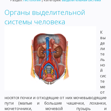
Раздел:
Гистология
| Категория:
Выделительная система
Органы выделительной
системы человека
К
вы
де
ли
те
ль
но
й
сис
те
ме
от
носятся почки и отходящие от них мочевыводящие
пути (малые и большие чашечки, лоханки,
мочеточники, мочевой пузырь и