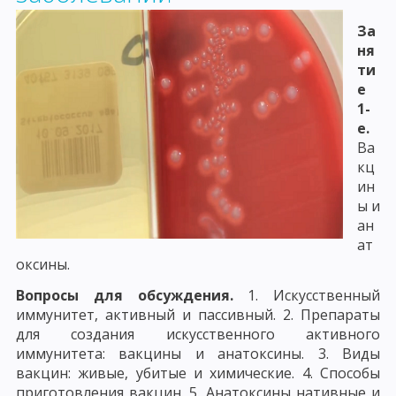
За
ня
ти
е
1-
е.
Ва
кц
ин
ы и
ан
ат
оксины.
Вопросы для обсуждения.
1. Искусственный
иммунитет, активный и пассивный. 2. Препараты
для создания искусственного активного
иммунитета: вакцины и анатоксины. 3. Виды
вакцин: живые, убитые и химические. 4. Способы
приготовления вакцин. 5. Анатоксины нативные и