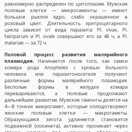
равномерно распределен по цитоплазме. Мужские
половые клетки — микрогамонты — имеют
большое рыхлое ядро, слабо окрашенное в
розовый цвет. Длительность эритроцитарного
цикла зависит от вида паразита: PI. vivax, PI.
falciparum и PI. ovale совершают его за 48 ч, а PI.
malariae — за 72 ч.
Половой процесс развития малярийного
плазмодия.
Начинается после того, как самки
комара рода Anopheles с кровью больного
человека или паразитоносителя получают
различные формы малярийного плазмодия.
Бесполые формы в желудке комара
перевариваются, а половые продолжают
дальнейшее развитие. Мужские гамонты делятся на
4—8 тонких микрогамет, которые оплодотворяют
женские половые клетки — макрогаметы.
Образующаяся зигота удлиняется становится
подвижной (оокинета), активно проникает через