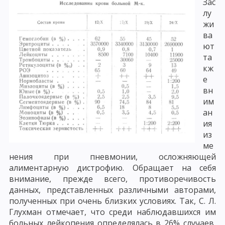
Зас
лу
жи
ва
ют
та
кж
е
вн
им
ан
ия
из
ме
нения при пневмонии, осложняющей
алиментарную дистрофию. Обращает на себя
внимание, прежде всего, противоречивость
данных, представленных различными авторами,
полученных при очень близких условиях. Так, С. Л.
Глухман отмечает, что среди наблюдавшихся им
больных лейкопения определялась в 26% случаев,