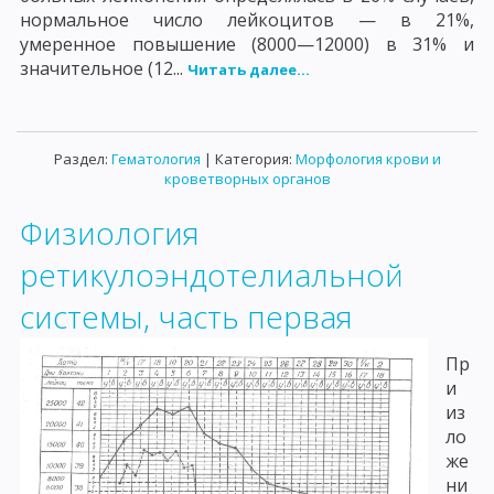
нормальное число лейкоцитов — в 21%,
умеренное повышение (8000—12000) в 31% и
значительное (12...
Читать далее...
Раздел:
Гематология
| Категория:
Морфология крови и
кроветворных органов
Физиология
ретикулоэндотелиальной
системы, часть первая
Пр
и
из
ло
же
ни