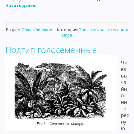
Читать далее...
Раздел:
Общая биология
| Категория:
Эволюция растительного
мира
Подтип голосеменные
Чр
ез
вы
ча
йн
о
ин
те
рес
ну
ю