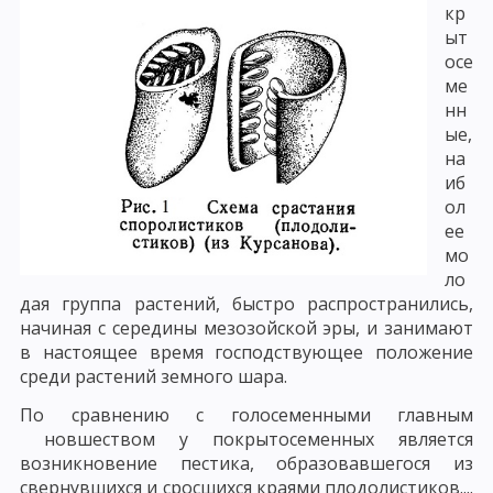
кр
ыт
осе
ме
нн
ые,
на
иб
ол
ее
мо
ло
дая группа растений, быстро распространились,
начиная с середины мезозойской эры, и занимают
в настоящее время господствующее положение
среди растений земного шара.
По сравнению с голосеменными главным
новшеством у покрытосеменных является
возникновение пестика, образовавшегося из
свернувшихся и сросшихся краями плодолистиков....