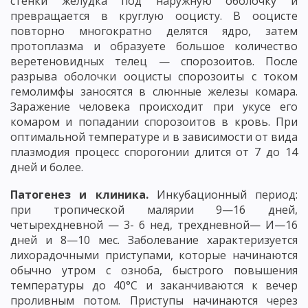
стенки желудка под наружную оболочку и
превращается в круглую ооцисту. В ооцисте
повторно многократно делятся ядро, затем
протоплазма и образуете большое количество
веретеновидных телец — спорозоитов. После
разрыва оболочки ооцисты спорозоиты с током
гемолимфы заносятся в слюнные железы комара.
Заражение человека происходит при укусе его
комаром и попадании спорозоитов в кровь. При
оптимальной температуре и в зависимости от вида
плазмодия процесс спорогонии длится от 7 до 14
дней и более.
Патогенез и клиника.
Инкубационный период:
при тропической малярии 9—16 дней,
четырехдневной — 3- 6 нед, трехдневной— И—16
дней и 8—10 мес. Заболевание характеризуется
лихорадочными приступами, которые начинаются
обычно утром с озноба, быстрого повышения
температуры до 40°С и заканчиваются к вечер
проливным потом. Приступы начинаются через