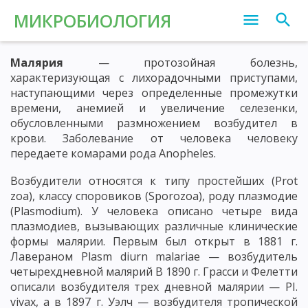
МИКРОБИОЛОГИЯ
Малярия
— протозойная болезнь,
характеризующая с лихорадочными приступами,
наступающими через определенные промежутки
времени, анемией и увеличение селезенки,
обусловленными размножением возбудител в
крови. Заболевание от человека человеку
передаете комарами рода Anopheles.
Возбудители относятся к типу простейших (Prot
zoa), классу споровиков (Sporozoa), роду плазмодие
(Plasmodium). У человека описано четыре вида
плазмодиев, вызывающих различные клинические
формы малярии. Первым был открыт в 1881 г.
Лавераном Plasm diurn malariae — возбудитель
четырехдневной малярий В 1890 г. Грасси и Фелетти
описали возбудителя трех дневной малярии — PI.
vivax, а в 1897 г. Уэлч — возбудителя тропической