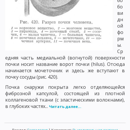
бо
бо
ви
дн
ой
фо
рм
ы.
Ср
едняя часть медиальной (вогнутой) поверхности
почки носит название ворот почки (hilus). Отсюда
начинается мочеточник и здесь же вступают в
почку сосуды (рис. 420).
Почка снаружи покрыта легко отделяющейся
фиброзной капсулой, состоящей из плотной
коллагеновой ткани (с эластическими волокнами),
в глубоких частях...
Читать далее...