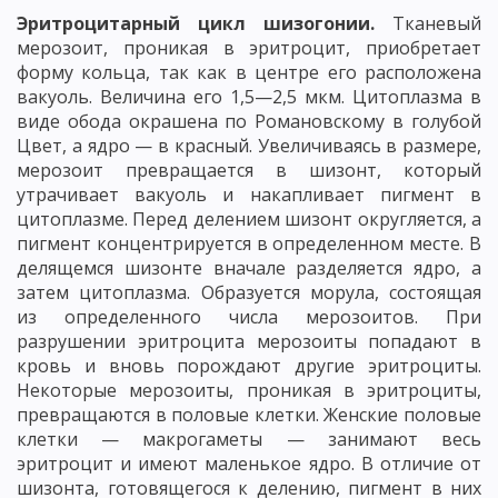
Эритроцитарный цикл шизогонии.
Тканевый
мерозоит, проникая в эритроцит, приобретает
форму кольца, так как в центре его расположена
вакуоль. Величина его 1,5—2,5 мкм. Цитоплазма в
виде обода окрашена по Романовскому в голубой
Цвет, а ядро — в красный. Увеличиваясь в размере,
мерозоит превращается в шизонт, который
утрачивает вакуоль и накапливает пигмент в
цитоплазме. Перед делением шизонт округляется, а
пигмент концентрируется в определенном месте. В
делящемся шизонте вначале разделяется ядро, а
затем цитоплазма. Образуется морула, состоящая
из определенного числа мерозоитов. При
разрушении эритроцита мерозоиты попадают в
кровь и вновь порождают другие эритроциты.
Некоторые мерозоиты, проникая в эритроциты,
превращаются в половые клетки. Женские половые
клетки — макрогаметы — занимают весь
эритроцит и имеют маленькое ядро. В отличие от
шизонта, готовящегося к делению, пигмент в них