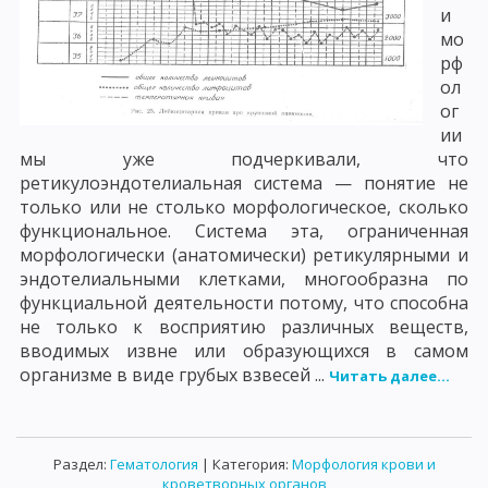
и
мо
рф
ол
ог
ии
мы уже подчеркивали, что
ретикулоэндотелиальная система — понятие не
только или не столько морфологическое, сколько
функциональное. Система эта, ограниченная
морфологически (анатомически) ретикулярными и
эндотелиальными клетками, многообразна по
функциальной деятельности потому, что способна
не только к восприятию различных веществ,
вводимых извне или образующихся в самом
организме в виде грубых взвесей ...
Читать далее...
Раздел:
Гематология
| Категория:
Морфология крови и
кроветворных органов