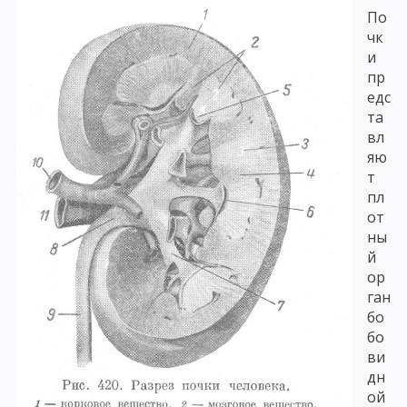
По
чк
и
пр
едс
та
вл
яю
т
пл
от
ны
й
ор
ган
бо
бо
ви
дн
ой