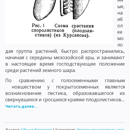
нн
ые,
на
иб
ол
ее
мо
ло
дая группа растений, быстро распространились,
начиная с середины мезозойской эры, и занимают
в настоящее время господствующее положение
среди растений земного шара.
По сравнению с голосеменными главным
новшеством у покрытосеменных является
возникновение пестика, образовавшегося из
свернувшихся и сросшихся краями плодолистиков....
Читать далее...
Раздел:
Общая биология
| Категория:
Эволюция растительного