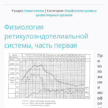
Раздел:
Гематология
| Категория:
Морфология крови и
кроветворных органов
Физиология
ретикулоэндотелиальной
системы, часть первая
Пр
и
из
ло
же
ни
и
мо
рф
ол