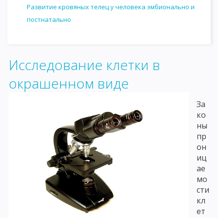
Развитие кровяных телец у человека эмбионально и
постнатально
Исследование клетки в
окрашенном виде
За
ко
ны
пр
он
иц
ае
мо
сти
кл
ет