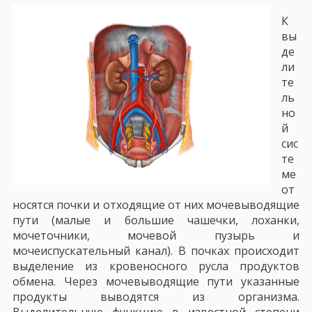
К
вы
де
ли
те
ль
но
й
сис
те
ме
от
носятся почки и отходящие от них мочевыводящие
пути (малые и большие чашечки, лоханки,
мочеточники, мочевой пузырь и
мочеиспускательный канал). В почках происходит
выделение из кровеносного русла продуктов
обмена. Через мочевыводящие пути указанные
продукты выводятся из организма.