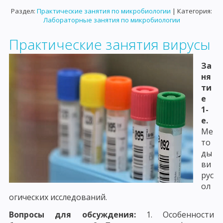
Раздел:
Практические занятия по микробиологии
| Категория:
Лабораторные занятия по микробиологии
Практические занятия вирусы
За
ня
ти
е
1-
е.
Ме
то
ды
ви
рус
ол
огических исследований.
Вопросы для обсуждения:
1. Особенности