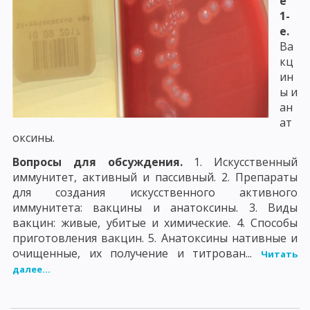
е
1-
е.
Ва
кц
ин
ы и
ан
ат
оксины.
Вопросы для обсуждения.
1. Искусственный
иммунитет, активный и пассивный. 2. Препараты
для создания искусственного активного
иммунитета: вакцины и анатоксины. 3. Виды
вакцин: живые, убитые и химические. 4. Способы
приготовления вакцин. 5. Анатоксины нативные и
очищенные, их получение и титрован...
Читать
далее...