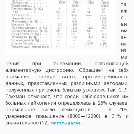
та
кж
е
вн
им
ан
ия
из
ме
нения при пневмонии, осложняющей
алиментарную дистрофию. Обращает на себя
внимание, прежде всего, противоречивость
данных, представленных различными авторами,
полученных при очень близких условиях. Так, С. Л.
Глухман отмечает, что среди наблюдавшихся им
больных лейкопения определялась в 26% случаев,
нормальное число лейкоцитов — в 21%,
умеренное повышение (8000—12000) в 31% и
значительное (12...
Читать далее...