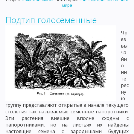
мира
Подтип голосеменные
Чр
ез
вы
ча
йн
о
ин
те
рес
ну
ю
группу представляют открытые в начале текущего
столетия так называемые семенные папоротники.
Эти растения внешне вполне сходны с
папоротниками, но на листьях их найдены
настоящие семена с зародышами будущих