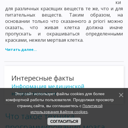
ки
для различных красящих веществ те же, что и для
питательных веществ. Таким образом, на
основании только что сказанного a priori можно
сказать, что живая клетка должна иначе
пропускать и окрашиваться определенными
красками, нежели мертвая клетка.
Читать далее...
Интересные факты
Информация медицинской
направленности
Этот сайт использует файлы cookies для более
комфортной работы пользователя. Продолжая просмотр
Политикой
страниц сайта, вы соглашаетесь с
использования файлов cookies
.
Что такое техника
СОГЛАСИТЬСЯ
программирования мозга