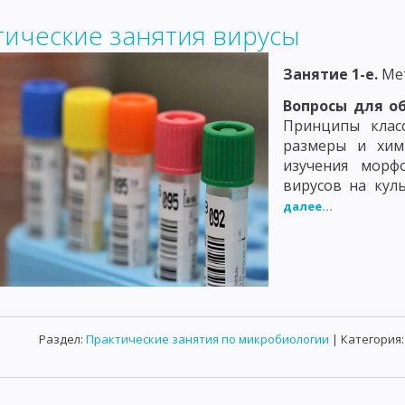
тические занятия вирусы
Занятие 1-е.
Мет
Вопросы для о
Принципы класс
размеры и хими
изучения морф
вирусов на куль
далее...
Раздел:
Практические занятия по микробиологии
| Категория