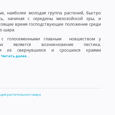
е, наиболее молодая группа растений, быстро
сь, начиная с середины мезозойской эры, и
тоящее время господствующее положение среди
о шара.
 с голосеменными главным новшеством у
ных является возникновение пестика,
ося из свернувшихся и сросшихся краями
.
Читать далее...
ция растительного мира