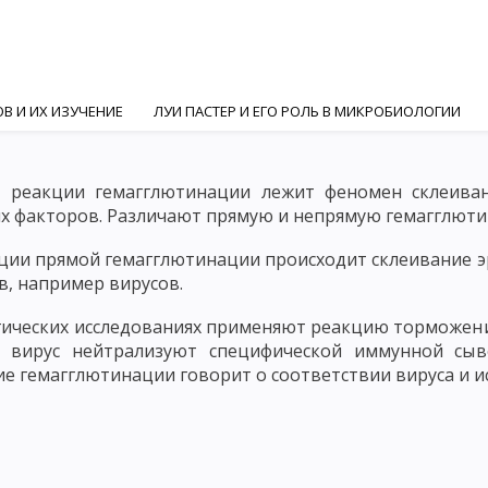
В И ИХ ИЗУЧЕНИЕ
ЛУИ ПАСТЕР И ЕГО РОЛЬ В МИКРОБИОЛОГИИ
ГИ
И. И. МЕЧНИКОВ И РОЛЬ РУССКИХ УЧЕНЫХ В МИКРОБИОЛОГИ
е реакции гемагглютинации лежит феномен склеива
ИЯМИ
СИСТЕМАТИКА И КЛАССИФИКАЦИЯ МИКРООРГАНИЗМОВ
х факторов. Различают прямую и непрямую гемагглют
АКТИНОМИЦЕТЫ
ГРИБЫ
ПРОСТЕЙШИЕ
МЕТОДЫ МИКРОСК
ции прямой гемагглютинации происходит склеивание э
в, например вирусов.
ПОЛЕ
ФАЗО-КОНТРАСТНАЯ МИКРОСКОПИЯ
ЛЮМИНЕСЦЕНТНАЯ
гических исследованиях применяют реакцию торможени
 МИКРООРГАНИЗМОВ
ПИТАНИЕ И МЕТАБОЛИЗМ МИКРООРГАНИЗМ
о вирус нейтрализуют специфической иммунной сыв
КТЕРИЙ И АРОМАТИЧЕСКИЕ ВЕЩЕСТВА
РОСТ И РАЗМНОЖЕНИЕ МИ
ие гемагглютинации говорит о соответствии вируса и 
ИЕ БАКТЕРИЙ
МЕТОДЫ КУЛЬТИВИРОВАНИЯ АНАЭРОБОВ
ЭРОБОВ
КУЛЬТИВИРОВАНИЕ МИКОПЛАЗМ И L - ФОРМ
КУЛЬТИВ