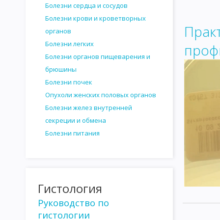
Болезни сердца и сосудов
ОНКОГЕННЫЕ ВИРУСЫ
ВИРУСОГЕНЕТИЧЕСКАЯ ТЕОРИЯ ВО
Болезни крови и кроветворных
Прак
органов
ВОЗБУДИТЕЛИ КАНДИДАМИКОЗА
ПАТОГЕННЫЕ ПРОСТЕЙШ
Болезни легких
проф
САНИТАРНАЯ МИКРОБИОЛОГИЯ
САНИТАРНО-ПОКАЗАТЕЛЬ
Болезни органов пищеварения и
брюшины
САНИТАРНО-БАКТЕРИОЛОГИЧЕСКОЕ ИССЛЕДОВАНИЕ ВОДЫ
Болезни почек
САНИТАРНО - БАКТЕРИОЛОГИЧЕСКОЕ ИССЛЕДОВАНИЕ ПОЧВЫ
Опухоли женских половых органов
Болезни желез внутренней
ИССЛЕДОВАНИЕ МОЛОКА И МОЛОЧНЫХ ПРОДУКТОВ
ИССЛ
секреции и обмена
ИССЛЕДОВАНИЕ НАПИТКОВ И СИРОПОВ
САНИТАРНО-БАКТ
Болезни питания
ИССЛЕДОВАНИЕ ПЕРЕВЯЗОЧНОГО И ХИРУРГИЧЕСКОГО МАТЕРИ
ГЕМАТОЛОГИЯ
ГИСТОЛОГИЯ
ИНТЕРЕСНАЯ ИНФОРМАЦИ
Гистология
Руководство по
гистологии