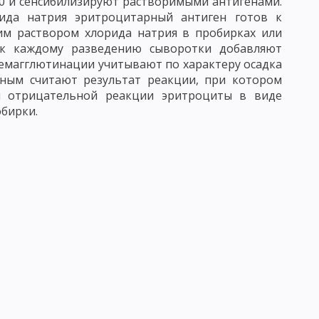
00 и сенсибилизируют растворимыми антигенами.
УЧЕНИЕ ОБ ИММУНИТЕТЕ
ида натрия эритроцитарный антиген готов к
им раствором хлорида натрия в пробирках или
ГУМОРАЛЬНЫЕ ФАКТОРЫ ЗАЩИТЫ
АНТИГЕНЫ
м к каждому разведению сыворотки добавляют
ЕХАНИЗМ СОЕДИНЕНИЯ АНТИГЕНА С АНТИТЕЛОМ
емагглютинации учитывают по характеру осадка
ьным считают результат реакции, при котором
РЕАКЦИЯ АГГЛЮТИНАЦИИ
и отрицательной реакции эритроциты в виде
обирки.
ОД ФЛЮОРЕСЦИРУЮЩИХ АНТИТЕЛ
СКИЕ РЕАКЦИИ НЕМЕДЛЕННОГО ТИПА
КТНЫЕ ДЕРМАТИТЫ
ЛЕКАРСТВЕННАЯ АЛЛЕРГИЯ
ККИ
СТАФИЛОКОККИ
СТРЕПТОКОККИ
ОЗБУДИТЕЛИ БРЮШНОГО ТИФА И ПАРАТИФОВ А И В
АЯ ПАЛОЧКА
КОРИНЕБАКТЕРИИ
ЗБУДИТЕЛЬ ЛЕПРЫ
БУДИТЕЛЬ ТУЛЯРЕМИИ