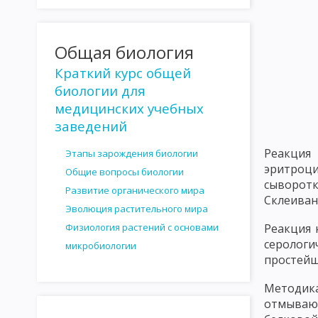
КУЛЬТИВИРОВАНИЕ СПИРОХЕТ И ПРОСТЕЙШИХ
КУЛЬТИВИР
РАСПОСТРАНЕНИЕ МИКРООРГАНИЗМОВ В ПРИРОДЕ
МИКР
Общая биология
РОЛЬ МИКРООРГАНИЗМОВ В КРУГОВОРОТЕ ВЕЩЕСТВ В ПРИРО
Краткий курс общей
биологии для
ВЛИЯНИЕ ФАКТОРОВ ВНЕШНЕЙ СРЕДЫ НА МИКРООРГАНИЗМЫ
медицинских учебных
СТЕРИЛИЗАЦИЯ И ДЕЗИНФЕКЦИЯ
АНТАГОНИЗМ МИКРОБОВ
заведений
АНТИБИОТИКИ, ПОЛУЧЕННЫЕ ИЗ БАКТЕРИЙ
АНТИБИОТИКИ,
Реакция
Этапы зарождения биологии
эритроци
Общие вопросы биологии
ОПРЕДЕЛЕНИЕ ЧУВСТВИТЕЛЬНОСТИ МИКРОБОВ К АНТИБИОТИ
сыворот
Развитие органического мира
Склеиван
ВЗАИМОДЕЙСТВИЕ ФАГОВ И БАКТЕРИЙ
ЛИЗОГЕНИЯ
РА
Эволюция растительного мира
Физиология растений с основами
Реакция 
ЗНАЧЕНИЕ БАКТЕРИОФАГА КАК ФАКТОРА ИЗМЕНЧИВОСТИ БАК
серологи
микробиологии
простейш
ГЕНОТИПИЧЕСКАЯ ИЗМЕНЧИВОСТЬ
МУТАЦИИ
ГЕНЕТИЧ
Методика
УЧЕНИЕ ОБ ИНФЕКЦИИ
РОЛЬ МИКРООРГАНИЗМОВ В ИНФЕ
отмывают