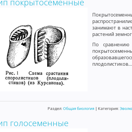
ип покрытосеменные
Покрытосеменны
распространили
занимают в нас
растений земног
По сравнению
покрытосемен
образовавшег
плодолистиков...
Раздел:
Общая биология
| Категория:
Эволю
ип голосеменные