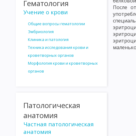
белковой
Гематология
РОЛЬ МАКРООРГАНИЗМА В ИНФЕКЦИОННОМ ПРОЦЕССЕ
Т
После о
Учение о крови
употребл
ВИДЫ И ФОРМЫ ИММУНИТЕТА
ФАКТОРЫ И МЕХАНИЗМЫ И
специал
Общие вопросы гематологии
АНТИГЕНЫ МИКРООРГАНИЗМОВ
АНТИГЕНЫ ЖИВОТНЫХ ОР
эритроци
Эмбриология
эритроци
ТЕОРИИ ИММУНИТЕТА
ИСПОЛЬЗОВАНИЕ ИММУНОЛОГИЧЕС
Клиника и патология
эритроц
маленько
Техника исследования крови и
РЕАКЦИЯ ГЕМАГГЛЮТИНАЦИИ
РЕАКЦИЯ ПРЕЦИПИТАЦИИ
кроветворных органов
РЕАКЦИЯ НЕЙТРАЛИЗАЦИИ
ВАКЦИНЫ И СЫВОРОТКИ. ПРИН
Морфология крови и кроветворных
органов
АНАФИЛАКСИЯ
АТОПИИ
ПОВЫШЕННАЯ ЧУВСТВИТЕЛЬН
СЫВОРОТОЧНАЯ БОЛЕЗНЬ
МЕТОДЫ МИКРОБИОЛОГИЧЕСКО
ПНЕВМОКОККИ
МЕНИНГОКОККИ
ГОНОКОККИ
СЕМЕ
Патологическая
ВОЗБУДИТЕЛИ ПИЩЕВЫХ ТОКСИКОИНФЕКЦИЙ
ШИГГЕЛЫ
анатомия
Частная патологическая
ВОЗБУДИТЕЛЬ ДИФТЕРИИ
ВОЗБУДИТЕЛЬ ЛИСТЕРИОЗА
анатомия
ГЕМОГЛОБИНОФИЛЬНЫЕ БАКТЕРИИ
ВОЗБУДИТЕЛЬ КОКЛ