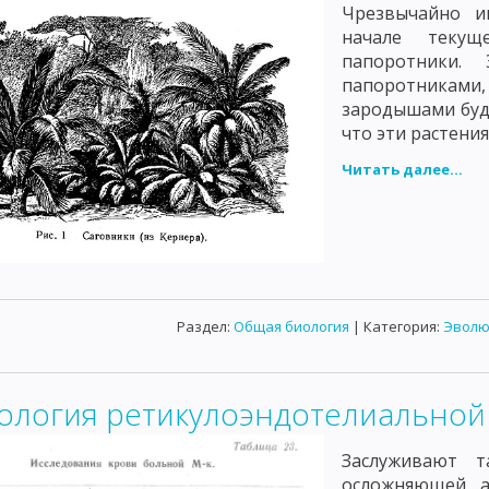
Чрезвычайно и
начале текущ
папоротники.
папоротниками,
зародышами буд
что эти растени
Читать далее...
Раздел:
Общая биология
| Категория:
Эволю
ология ретикулоэндотелиальной 
Заслуживают т
осложняющей а