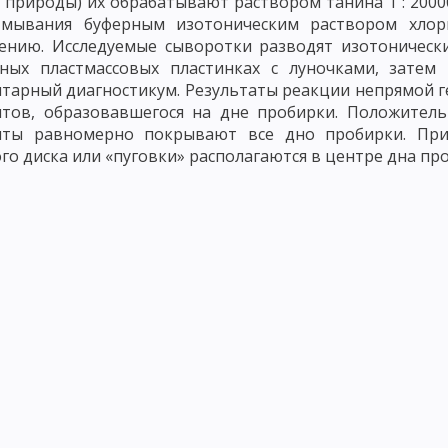
 природы) их обрабатывают раствором танина 1 : 200
ЕЧЕНИЕ ИНФЕКЦИОННОГО ПРОЦЕССА
ЭПИДЕМИЧЕСКИЙ ПРОЦЕСС
тмывания буферным изотоническим раствором хлор
ению. Исследуемые сыворотки разводят изотоническ
ММУНИТЕТА
ЗАЩИТНАЯ ФУНКЦИЯ ВОСПАЛЕНИЯ И ФАГОЦИТОЗ
ьных пластмассовых пластинках с луночками, зате
ГАНИЗМОВ
АНТИТЕЛА
КЛЕТОЧНЫЕ ОСНОВЫ ИММУНИТЕТА
М
тарный диагностикум. Результаты реакции непрямой г
тов, образовавшегося на дне пробирки. Положител
КИХ РЕАКЦИЙ ДЛЯ ДИАГНОСТИКИ ИНФЕКЦИОННЫХ ЗАБОЛЕВАНИЙ
иты равномерно покрывают все дно пробирки. Пр
го диска или «пуговки» располагаются в центре дна пр
РЕАКЦИЯ ЛИЗИСА
РЕАКЦИЯ СВЯЗЫВАНИЯ КОМПЛЕМЕНТА
МЕТ
ЦИПЫ ИХ ПРИМЕНЕНИЯ
АЛЛЕРГИЯ И АНАФИЛАКСИЯ
АЛЛЕРГИЧЕ
ОСТЬ ЗАМЕДЛЕННОГО ТИПА
ИНФЕКЦИОННАЯ АЛЛЕРГИЯ
КОНТА
Й ДИАГНОСТИКИ ИНФЕКЦИОННЫХ ЗАБОЛЕВАНИЙ
ПАТОГЕННЫЕ КО
ЙСТВО КИШЕЧНЫХ БАКТЕРИЙ
ЭШЕРИХИИ
САЛЬМОНЕЛЛЫ
В
ПРОТЕЙ
КЛЕБСИЕЛЛЫ
ХОЛЕРНЫЕ ВИБРИОНЫ
СИНЕГНОЙН
СЕМЕЙСТВО МИКРОБАКТЕРИЙ
ВОЗБУДИТЕЛЬ ТУБЕРКУЛЕЗА
ВО
ЮША
ВОЗБУДИТЕЛЬ ИНФЛЮЭНЦЫ
ВОЗБУДИТЕЛЬ ЧУМЫ
ВОЗ