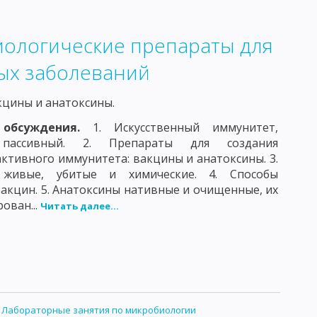
ВОЗБУДИТЕЛИ ДЕРМАТСМИКОЗОВ
иологические препараты для
АНИИ
ТОКСОПЛАМЫ
ых заболеваний
ЕДОВАНИЕ ВОЗДУХА
кцины и анатоксины.
ЫХ МИКРООРГАНИЗМОВ
 обсуждения.
1. Искусственный иммунитет,
РОДУКТОВ
ассивный. 2. Препараты для создания
активного иммунитета: вакцины и анатоксины. 3.
ИРОВАННЫХ ПИЩЕВЫХ ПРОДУКТОВ
живые, убитые и химические. 4. Способы
акцин. 5. Анатоксины нативные и очищенные, их
УЖАЮЩЕЙ ОБСТАНОВКИ
ован...
Читать далее...
ЯМ ПО МИКРОБИОЛОГИИ
ОБЩАЯ БИОЛОГИЯ
:
Лабораторные занятия по микробиологии