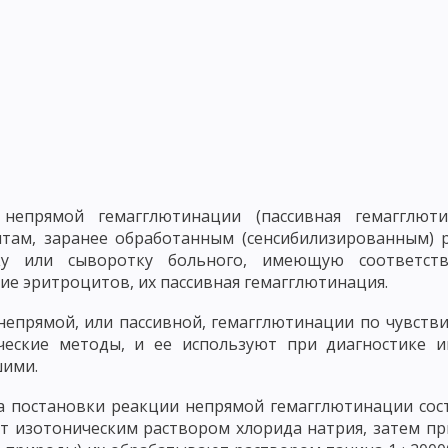
ОВАНИЕ РИККЕТСКИЙ И ВИРУСОВ
МИКРОБИОЛОГИЧЕСКАЯ ЛАБОР
ОФЛОРА ПОЧВЫ
МИКРОФЛОРА ВОДЫ
МИКРОФЛОРА ВОЗДУХА
ДЕ
КРУГОВОРОТ УГЛЕРОДА В ПРИРОДЕ
КРУГОВОРОТ АЗОТА В 
ДЕЙСТВИЕ ФИЗИЧЕСКИХ ФАКТОРОВ
ДЕЙСТВИЕ ХИМИЧЕСКИХ Ф
 И АНТИБИОТИКИ
ВАЖНЕЙШИЕ АНТИБИОТИКИ, ПОЛУЧЕННЫЕ ИЗ ГР
 ВЫДЕЛЕННЫЕ ИЗ ВЫСШИХ РАСТЕНИЙ
АНТИБИОТИКИ ЖИВОТНОГО
 непрямой гемагглютинации (пассивная гемагглюти
там, заранее обработанным (сенсибилизированным)
КАМ
БАКТЕРИОФАГ И БАКТЕРИОФАГИЯ
МОРФОЛОГИЯ И ОСНОВН
ку или сыворотку больного, имеющую соответств
ие эритроцитов, их пассивная гемагглютинация.
СПРОСТРАНЕНИЕ ФАГОВ В ПРИРОДЕ
ПРАКТИЧЕСКОЕ ИСПОЛЬЗОВАН
непрямой, или пассивной, гемагглютинации по чувств
ТЕРИЙ
ГЕНЕТИКА МИКРООРГАНИЗМОВ
ФЕНОТИПИЧЕСКАЯ ИЗМЕ
ческие методы, и ее используют при диагностике и
ими.
ЕСКИЕ РЕКОМБИНАЦИ - КОНЪЮГАЦИЯ
ТРАНСФОРМАЦИЯ
ТРАНС
 постановки реакции непрямой гемагглютинации сост
КЦИОННОМ ПРОЦЕССЕ
ФАКТОРЫ, ОБУСЛАВЛИВАЮЩИЕ ПАТОГЕННО
 изотоническим раствором хлорида натрия, затем пр