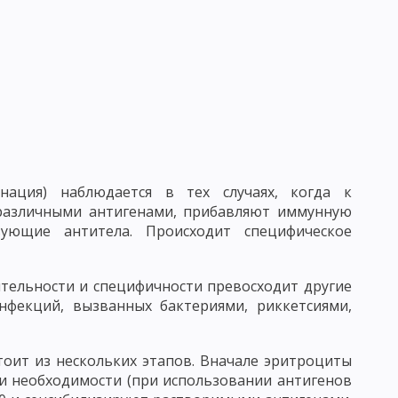
АТОРИЯ
НОРМАЛЬНАЯ МИКРОФЛОРА ЧЕЛОВЕКА
ПРИРОДЕ
КРУГОВОРОТ СЕРЫ, ФОСФОРА И ЖЕЛЕЗА
АКТОРОВ
ДЕЙСТВИЕ БИОЛОГИЧЕСКИХ ФАКТОРОВ
ИБОВ И АКТИНОМИЦЕТОВ
 ПРОИСХОЖДЕНИЯ
нация) наблюдается в тех случаях, когда к
 различными антигенами, прибавляют иммунную
ЫЕ СВОЙСТВА БАКТЕРИОФАГА
ующие антитела. Происходит специфическое
ИЕ БАКТЕРИОФАГА
ительности и специфичности превосходит другие
НЧИВОСТЬ, ИЛИ МОДИФИКАЦИЯ
нфекций, вызванных бактериями, риккетсиями,
ДУКЦИЯ
БАКТЕРИАЛЬНЫЕ ПЛАЗМИДЫ
оит из нескольких этапов. Вначале эритроциты
СТЬ И ВИРУЛЕНТНОСТЬ МИКРОБОВ
и необходимости (при использовании антигенов