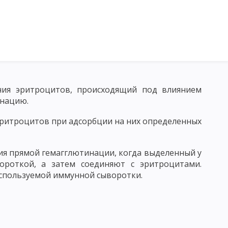
ния эритроцитов, происходящий под влиянием
МОРФОЛОГИЯ МИКРООРГАНИЗМОВ
БАКТЕРИИ
инацию.
ОПИЧЕСКОГО ИССЛЕДОВАНИЯ МИКРОБОВ
ритроцитов при адсорбции на них определенных
 МИКРОСКОПИЯ
ЭЛЕКТРОННАЯ МИКРОСКОПИЯ
я прямой гемагглютинации, когда выделенный у
ОВ
ФЕРМЕНТЫ
ороткой, а затем соединяют с эритроцитами.
КРООРГАНИЗМОВ
используемой иммунной сыворотки.
ИРОВАНИЕ АКТИНОМИЦЕТОВ И ГРИБОВ