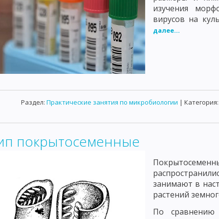
изучения морф
ЗНИКНОВЕНИЯ ОПУХОЛЕЙ
АКТИНОМИЦЕТЫ
ПАТОГЕННЫЕ ГРИБЫ
вирусов на куль
далее...
ИЕ
ПЛАЗМОДИИ МАЛЯРИИ
ДИЗЕНТЕРИЙНАЯ АМЕБА
ЛЕЙШМ
НЫЕ МИКРООРГАНИЗМЫ
САНИТАРНО-БАКТЕРИОЛОГИЧЕСКОЕ ИССЛ
ИССЛЕДОВАНИЕ ВОДЫ НА ОПРЕДЕЛЕНИЕ САНИТАРНО-ПОКАЗАТЕЛЬН
САНИТАРНО - БАКТЕРИОЛОГИЧЕСКОЕ ИССЛЕДОВАНИЕ ПИЩЕВЫХ П
Раздел:
Практические занятия по микробиологии
| Категория
ЕДОВАНИЕ МЯСА И МЯСНЫХ ПРОДУКТОВ
ИССЛЕДОВАНИЕ КОНСЕРВ
ЕРИОЛОГИЧЕСКОЕ ИССЛЕДОВАНИЕ СМЫВОВ С РУК И ПРЕДМЕТОВ ОКР
ип покрытосеменные
АЛА НА СТЕРИЛЬНОСТЬ
РУКОВОДСТВО К ЛАБОРАТОРНЫМ ЗАНЯТИ
Покрытосеменны
Я ИЗ МИРА МЕДИЦИНЫ
РАЗМЕЩЕНИЕ СТАТЬИ НА САЙТЕ
распространили
занимают в нас
растений земног
По сравнению