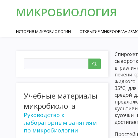
МИКРОБИОЛОГИЯ
ИСТОРИЯ МИКРОБИОЛОГИИ
ОТКРЫТИЕ МИКРООРГАНИЗМО
РОБЕРТ КОХ И ФОРМИРОВАНИЕ МЕДИЦИНСКОЙ МИКРОБИОЛО
Спирохет
МИКРОБИОЛОГИЯ В БОРЬБЕ С ИНФЕКЦИОННЫМИ ЗАБОЛЕВАН
сыворотк
в различ
МИКОПЛАЗМЫ
СПИРОХЕТЫ
РИККЕТСИИ
ВИРУСЫ
печени к
ОКРАСКА МИКРООРГАНИЗМОВ
МИКРОСКОПИЯ В ТЕМНОМ 
жидкого 
35°С, дл
ФИЗИОЛОГИЯ МИКРООРГАНИЗМОВ
ХИМИЧЕСКИЙ СОСТАВ
Учебные материалы
средой д
предлож
микробиолога
ДЫХАНИЕ ИЛИ БИОЛОГИЧЕСКОЕ ОКИСЛЕНИЕ
ПИГМЕНТЫ БА
культиви
Руководство к
кусочки 
КУЛЬТИВИРОВАНИЕ МИКРООРГАНИЗМОВ
КУЛЬТИВИРОВАН
лабораторным занятиям
достигае
по микробиологии
МЕТОД КУЛЬТИВИРОВАНИЯ И ПОЛУЧЕНИЯ ЧИСТЫХ КУЛЬТУР А
Простейш