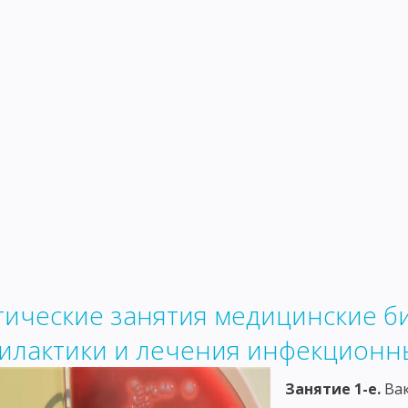
ЕЧЕНИЕ ИНФЕКЦИОННОГО ПРОЦЕССА
ЭПИДЕМИЧЕСКИЙ ПРОЦЕСС
ММУНИТЕТА
ЗАЩИТНАЯ ФУНКЦИЯ ВОСПАЛЕНИЯ И ФАГОЦИТОЗ
ГАНИЗМОВ
АНТИТЕЛА
КЛЕТОЧНЫЕ ОСНОВЫ ИММУНИТЕТА
М
КИХ РЕАКЦИЙ ДЛЯ ДИАГНОСТИКИ ИНФЕКЦИОННЫХ ЗАБОЛЕВАНИЙ
РЕАКЦИЯ ЛИЗИСА
РЕАКЦИЯ СВЯЗЫВАНИЯ КОМПЛЕМЕНТА
МЕТ
ЦИПЫ ИХ ПРИМЕНЕНИЯ
АЛЛЕРГИЯ И АНАФИЛАКСИЯ
АЛЛЕРГИЧЕ
ОСТЬ ЗАМЕДЛЕННОГО ТИПА
ИНФЕКЦИОННАЯ АЛЛЕРГИЯ
КОНТА
Й ДИАГНОСТИКИ ИНФЕКЦИОННЫХ ЗАБОЛЕВАНИЙ
ПАТОГЕННЫЕ КО
ЙСТВО КИШЕЧНЫХ БАКТЕРИЙ
ЭШЕРИХИИ
САЛЬМОНЕЛЛЫ
В
тические занятия медицинские б
ПРОТЕЙ
КЛЕБСИЕЛЛЫ
ХОЛЕРНЫЕ ВИБРИОНЫ
СИНЕГНОЙН
илактики и лечения инфекционн
СЕМЕЙСТВО МИКРОБАКТЕРИЙ
ВОЗБУДИТЕЛЬ ТУБЕРКУЛЕЗА
ВО
Занятие 1-е.
Ва
ЮША
ВОЗБУДИТЕЛЬ ИНФЛЮЭНЦЫ
ВОЗБУДИТЕЛЬ ЧУМЫ
ВОЗ