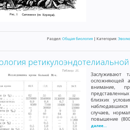
Раздел:
Общая биология
| Категория:
Эволю
ология ретикулоэндотелиальной 
Заслуживают т
осложняющей а
внимание, пр
представленных
близких услови
наблюдавшихся
случаев, норма
повышение (800
далее...