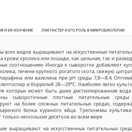
В И ИХ ИЗУЧЕНИЕ
ЛУИ ПАСТЕР И ЕГО РОЛЬ В МИКРОБИОЛОГИИ
ГИ
И. И. МЕЧНИКОВ И РОЛЬ РУССКИХ УЧЕНЫХ В МИКРОБИОЛОГИ
ы всех видов выращивают на искусственных питательн
ИЯМИ
СИСТЕМАТИКА И КЛАССИФИКАЦИЯ МИКРООРГАНИЗМОВ
а крови кролика или лошади, как цельная, так и разв
ных соотношениях. Иногда к сыворотке добавляют кусо
АКТИНОМИЦЕТЫ
ГРИБЫ
ПРОСТЕЙШИЕ
МЕТОДЫ МИКРОСК
ролика, печени крупного рогатого скота, свежую цитр
ПОЛЕ
ФАЗО-КОНТРАСТНАЯ МИКРОСКОПИЯ
ЛЮМИНЕСЦЕНТНАЯ
парафина или вазелина при рН среды 7,8—8,4. Опти
я лептоспир и боррелий 28—29°С. Наиболее легко куль
 МИКРООРГАНИЗМОВ
ПИТАНИЕ И МЕТАБОЛИЗМ МИКРООРГАНИЗМ
ля которых может быть даже дистиллированная вода
ены сывороточные плотные питательные среды 
КТЕРИЙ И АРОМАТИЧЕСКИЕ ВЕЩЕСТВА
РОСТ И РАЗМНОЖЕНИЕ МИ
руют на более сложных питательных средах, содер
вареного белка куриного яйца. Трепонемы культив
ИЕ БАКТЕРИЙ
МЕТОДЫ КУЛЬТИВИРОВАНИЯ АНАЭРОБОВ
т только нескольких десятков во всем мире.
ЭРОБОВ
КУЛЬТИВИРОВАНИЕ МИКОПЛАЗМ И L - ФОРМ
КУЛЬТИВ
ие выращивают на искусственных питательных средах