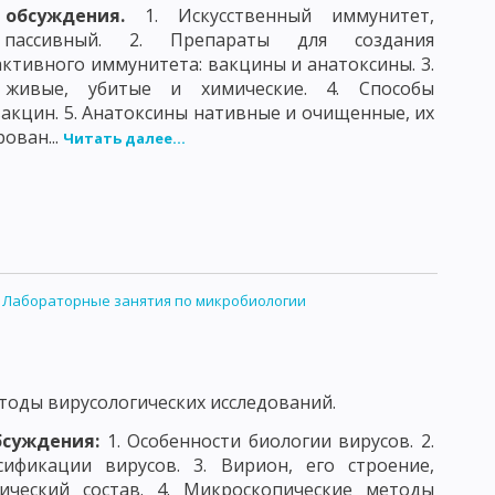
 обсуждения.
1. Искусственный иммунитет,
ассивный. 2. Препараты для создания
КЛОСТРИДИИ ПЕРФРИНГЕНС
активного иммунитета: вакцины и анатоксины. 3.
ТЕЛЬ БОТУЛИЗМА
ПАТОГЕННЫЕ СПИРОХЕТЫ
живые, убитые и химические. 4. Способы
акцин. 5. Анатоксины нативные и очищенные, их
И КЛЕЩЕВОГО ВОЗРАТНОГО ТИФА
ован...
Читать далее...
ИТЕЛЬ КЛЕЩЕВОГО РИККЕТСИОЗА
НИТОЗА
ВОЗБУДИТЕЛЬ ТРАХОМЫ
ДЕ
ВИРУС НАТУРАЛЬНОЙ ОСПЫ
:
Лабораторные занятия по микробиологии
МЕЙСТВО АДЕНОВИРИДЕ
 ПАРАГРИППА
С БЕШЕНСТВА
СЕМЕЙСТВО ПИКОРНАВИРИДЕ
оды вирусологических исследований.
бсуждения:
1. Особенности биологии вирусов. 2.
ФАЛИТА
ификации вирусов. 3. Вирион, его строение,
ВИРУС СЫВОРОТОЧНОГО ГЕПАТИТА
ческий состав. 4. Микроскопические методы