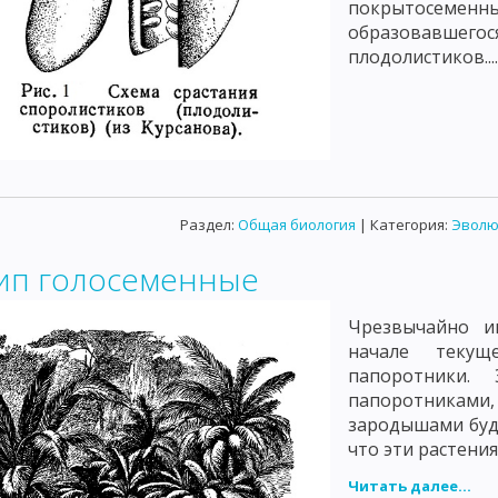
покрытосемен
образовавшег
плодолистиков...
Раздел:
Общая биология
| Категория:
Эволю
ип голосеменные
Чрезвычайно и
начале текущ
папоротники.
папоротниками,
зародышами буд
что эти растени
Читать далее...