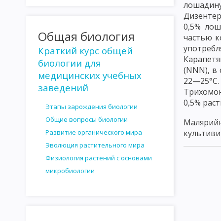
лошадин
КУЛЬТИВИРОВАНИЕ СПИРОХЕТ И ПРОСТЕЙШИХ
КУЛЬТИВИР
Дизентер
0,5% лош
РАСПОСТРАНЕНИЕ МИКРООРГАНИЗМОВ В ПРИРОДЕ
МИКР
Общая биология
частью к
РОЛЬ МИКРООРГАНИЗМОВ В КРУГОВОРОТЕ ВЕЩЕСТВ В ПРИРО
употреб
Краткий курс общей
Карапетя
биологии для
ВЛИЯНИЕ ФАКТОРОВ ВНЕШНЕЙ СРЕДЫ НА МИКРООРГАНИЗМЫ
(NNN), в
медицинских учебных
22—25°С
СТЕРИЛИЗАЦИЯ И ДЕЗИНФЕКЦИЯ
АНТАГОНИЗМ МИКРОБОВ
заведений
Трихомон
0,5% рас
АНТИБИОТИКИ, ПОЛУЧЕННЫЕ ИЗ БАКТЕРИЙ
АНТИБИОТИКИ,
Этапы зарождения биологии
Общие вопросы биологии
Малярийн
ОПРЕДЕЛЕНИЕ ЧУВСТВИТЕЛЬНОСТИ МИКРОБОВ К АНТИБИОТИ
Развитие органического мира
культиви
ВЗАИМОДЕЙСТВИЕ ФАГОВ И БАКТЕРИЙ
ЛИЗОГЕНИЯ
РА
Эволюция растительного мира
Физиология растений с основами
ЗНАЧЕНИЕ БАКТЕРИОФАГА КАК ФАКТОРА ИЗМЕНЧИВОСТИ БАК
микробиологии
ГЕНОТИПИЧЕСКАЯ ИЗМЕНЧИВОСТЬ
МУТАЦИИ
ГЕНЕТИЧ
УЧЕНИЕ ОБ ИНФЕКЦИИ
РОЛЬ МИКРООРГАНИЗМОВ В ИНФЕ