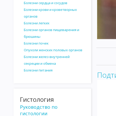
Болезни сердца и сосудов
ОНКОГЕННЫЕ ВИРУСЫ
ВИРУСОГЕНЕТИЧЕСКАЯ ТЕОРИЯ ВО
Болезни крови и кроветворных
органов
ВОЗБУДИТЕЛИ КАНДИДАМИКОЗА
ПАТОГЕННЫЕ ПРОСТЕЙШ
Болезни легких
САНИТАРНАЯ МИКРОБИОЛОГИЯ
САНИТАРНО-ПОКАЗАТЕЛЬ
Болезни органов пищеварения и
брюшины
САНИТАРНО-БАКТЕРИОЛОГИЧЕСКОЕ ИССЛЕДОВАНИЕ ВОДЫ
Болезни почек
САНИТАРНО - БАКТЕРИОЛОГИЧЕСКОЕ ИССЛЕДОВАНИЕ ПОЧВЫ
Опухоли женских половых органов
Болезни желез внутренней
ИССЛЕДОВАНИЕ МОЛОКА И МОЛОЧНЫХ ПРОДУКТОВ
ИССЛ
секреции и обмена
ИССЛЕДОВАНИЕ НАПИТКОВ И СИРОПОВ
САНИТАРНО-БАКТ
Болезни питания
Подт
ИССЛЕДОВАНИЕ ПЕРЕВЯЗОЧНОГО И ХИРУРГИЧЕСКОГО МАТЕРИ
ГЕМАТОЛОГИЯ
ГИСТОЛОГИЯ
ИНТЕРЕСНАЯ ИНФОРМАЦИ
Гистология
Руководство по
гистологии