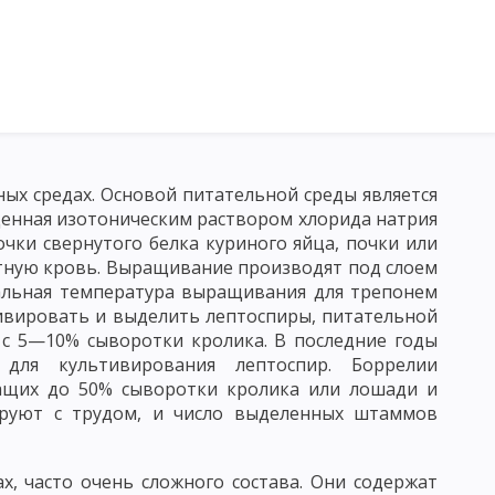
ых средах. Основой питательной среды является
МОРФОЛОГИЯ МИКРООРГАНИЗМОВ
БАКТЕРИИ
еденная изотоническим раствором хлорида натрия
чки свернутого белка куриного яйца, почки или
ОПИЧЕСКОГО ИССЛЕДОВАНИЯ МИКРОБОВ
атную кровь. Выращивание производят под слоем
 МИКРОСКОПИЯ
ЭЛЕКТРОННАЯ МИКРОСКОПИЯ
мальная температура выращивания для трепонем
тивировать и выделить лептоспиры, питательной
ОВ
ФЕРМЕНТЫ
 с 5—10% сыворотки кролика. В последние годы
для культивирования лептоспир. Боррелии
КРООРГАНИЗМОВ
жащих до 50% сыворотки кролика или лошади и
ируют с трудом, и число выделенных штаммов
ИРОВАНИЕ АКТИНОМИЦЕТОВ И ГРИБОВ
, часто очень сложного состава. Они содержат