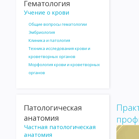
Гематология
РОЛЬ МАКРООРГАНИЗМА В ИНФЕКЦИОННОМ ПРОЦЕССЕ
Т
Учение о крови
ВИДЫ И ФОРМЫ ИММУНИТЕТА
ФАКТОРЫ И МЕХАНИЗМЫ И
Общие вопросы гематологии
АНТИГЕНЫ МИКРООРГАНИЗМОВ
АНТИГЕНЫ ЖИВОТНЫХ ОР
Эмбриология
ТЕОРИИ ИММУНИТЕТА
ИСПОЛЬЗОВАНИЕ ИММУНОЛОГИЧЕС
Клиника и патология
Техника исследования крови и
РЕАКЦИЯ ГЕМАГГЛЮТИНАЦИИ
РЕАКЦИЯ ПРЕЦИПИТАЦИИ
кроветворных органов
РЕАКЦИЯ НЕЙТРАЛИЗАЦИИ
ВАКЦИНЫ И СЫВОРОТКИ. ПРИН
Морфология крови и кроветворных
органов
АНАФИЛАКСИЯ
АТОПИИ
ПОВЫШЕННАЯ ЧУВСТВИТЕЛЬН
СЫВОРОТОЧНАЯ БОЛЕЗНЬ
МЕТОДЫ МИКРОБИОЛОГИЧЕСКО
ПНЕВМОКОККИ
МЕНИНГОКОККИ
ГОНОКОККИ
СЕМЕ
Прак
Патологическая
ВОЗБУДИТЕЛИ ПИЩЕВЫХ ТОКСИКОИНФЕКЦИЙ
ШИГГЕЛЫ
анатомия
проф
Частная патологическая
ВОЗБУДИТЕЛЬ ДИФТЕРИИ
ВОЗБУДИТЕЛЬ ЛИСТЕРИОЗА
анатомия
ГЕМОГЛОБИНОФИЛЬНЫЕ БАКТЕРИИ
ВОЗБУДИТЕЛЬ КОКЛ