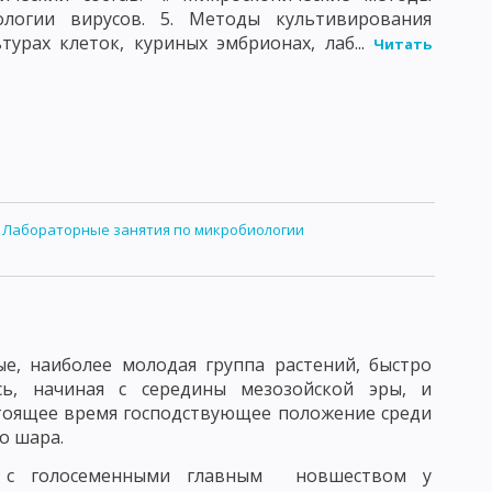
ологии вирусов. 5. Методы культивирования
ВОЗБУДИТЕЛИ ДЕРМАТСМИКОЗОВ
турах клеток, куриных эмбрионах, лаб...
Читать
АНИИ
ТОКСОПЛАМЫ
ЕДОВАНИЕ ВОЗДУХА
ЫХ МИКРООРГАНИЗМОВ
РОДУКТОВ
:
Лабораторные занятия по микробиологии
ИРОВАННЫХ ПИЩЕВЫХ ПРОДУКТОВ
УЖАЮЩЕЙ ОБСТАНОВКИ
ЯМ ПО МИКРОБИОЛОГИИ
ОБЩАЯ БИОЛОГИЯ
е, наиболее молодая группа растений, быстро
сь, начиная с середины мезозойской эры, и
тоящее время господствующее положение среди
о шара.
 с голосеменными главным новшеством у