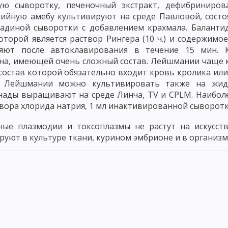
ую сыворотку, печеночный экстракт, дефибриниров
ОВАНИЕ РИККЕТСКИЙ И ВИРУСОВ
МИКРОБИОЛОГИЧЕСКАЯ ЛАБОР
ийную амебу культивируют на среде Павловой, состо
адиной сыворотки с добавлением крахмала. Баланти
ОФЛОРА ПОЧВЫ
МИКРОФЛОРА ВОДЫ
МИКРОФЛОРА ВОЗДУХА
оторой является раствор Рингера (10 ч.) и содержимое
ДЕ
КРУГОВОРОТ УГЛЕРОДА В ПРИРОДЕ
КРУГОВОРОТ АЗОТА В 
ляют после автоклавирования в течение 15 мин. 
на, имеющей очень сложный состав. Лейшмании чаще к
ДЕЙСТВИЕ ФИЗИЧЕСКИХ ФАКТОРОВ
ДЕЙСТВИЕ ХИМИЧЕСКИХ Ф
 состав которой обязательно входит кровь кролика и
. Лейшмании можно культивировать также на жидк
 И АНТИБИОТИКИ
ВАЖНЕЙШИЕ АНТИБИОТИКИ, ПОЛУЧЕННЫЕ ИЗ ГР
ады выращивают на среде Линча, TV и CPLM. Наиболее
твора хлорида натрия, 1 мл инактивированной сыворотк
 ВЫДЕЛЕННЫЕ ИЗ ВЫСШИХ РАСТЕНИЙ
АНТИБИОТИКИ ЖИВОТНОГО
ые плазмодии и токсоплазмы не растут на искусств
КАМ
БАКТЕРИОФАГ И БАКТЕРИОФАГИЯ
МОРФОЛОГИЯ И ОСНОВН
руют в культуре ткани, курином эмбрионе и в организ
СПРОСТРАНЕНИЕ ФАГОВ В ПРИРОДЕ
ПРАКТИЧЕСКОЕ ИСПОЛЬЗОВАН
ТЕРИЙ
ГЕНЕТИКА МИКРООРГАНИЗМОВ
ФЕНОТИПИЧЕСКАЯ ИЗМЕ
ЕСКИЕ РЕКОМБИНАЦИ - КОНЪЮГАЦИЯ
ТРАНСФОРМАЦИЯ
ТРАНС
КЦИОННОМ ПРОЦЕССЕ
ФАКТОРЫ, ОБУСЛАВЛИВАЮЩИЕ ПАТОГЕННО