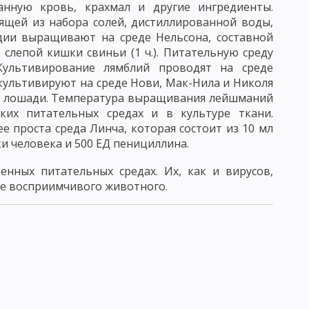
анную кровь, крахмал и другие ингредиенты.
АТОРИЯ
ящей из набора солей, дистиллированной воды,
дии выращивают на среде Нельсона, составной
НОРМАЛЬНАЯ МИКРОФЛОРА ЧЕЛОВЕКА
 слепой кишки свиньи (1 ч.). Питательную среду
ПРИРОДЕ
КРУГОВОРОТ СЕРЫ, ФОСФОРА И ЖЕЛЕЗА
Культивирование лямблий проводят на среде
ультивируют на среде Нови, Мак-Нила и Николя
АКТОРОВ
ДЕЙСТВИЕ БИОЛОГИЧЕСКИХ ФАКТОРОВ
ли лошади. Температура выращивания лейшманий
их питательных средах и в культуре ткани.
ИБОВ И АКТИНОМИЦЕТОВ
 проста среда Линча, которая состоит из 10 мл
и человека и 500 ЕД пенициллина.
 ПРОИСХОЖДЕНИЯ
енных питательных средах. Их, как и вирусов,
ЫЕ СВОЙСТВА БАКТЕРИОФАГА
ме восприимчивого животного.
ИЕ БАКТЕРИОФАГА
НЧИВОСТЬ, ИЛИ МОДИФИКАЦИЯ
ДУКЦИЯ
БАКТЕРИАЛЬНЫЕ ПЛАЗМИДЫ
СТЬ И ВИРУЛЕНТНОСТЬ МИКРОБОВ