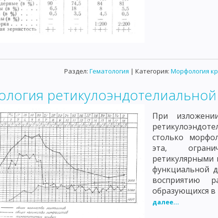
Раздел:
Гематология
| Категория:
Морфология кр
ология ретикулоэндотелиальной 
При изложени
ретикулоэндоте
столько морфол
эта, огранич
ретикулярными 
функциальной д
восприятию р
образующихся в 
далее...