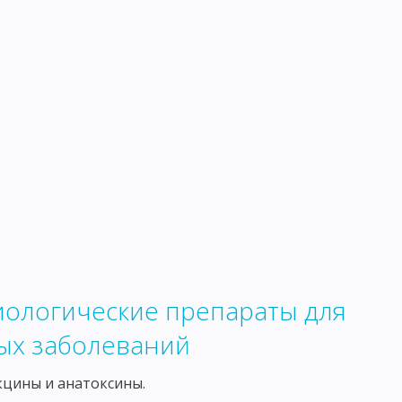
УЧЕНИЕ ОБ ИММУНИТЕТЕ
ГУМОРАЛЬНЫЕ ФАКТОРЫ ЗАЩИТЫ
АНТИГЕНЫ
ЕХАНИЗМ СОЕДИНЕНИЯ АНТИГЕНА С АНТИТЕЛОМ
РЕАКЦИЯ АГГЛЮТИНАЦИИ
ОД ФЛЮОРЕСЦИРУЮЩИХ АНТИТЕЛ
СКИЕ РЕАКЦИИ НЕМЕДЛЕННОГО ТИПА
КТНЫЕ ДЕРМАТИТЫ
ЛЕКАРСТВЕННАЯ АЛЛЕРГИЯ
ККИ
СТАФИЛОКОККИ
СТРЕПТОКОККИ
ОЗБУДИТЕЛИ БРЮШНОГО ТИФА И ПАРАТИФОВ А И В
иологические препараты для
АЯ ПАЛОЧКА
КОРИНЕБАКТЕРИИ
ых заболеваний
ЗБУДИТЕЛЬ ЛЕПРЫ
кцины и анатоксины.
БУДИТЕЛЬ ТУЛЯРЕМИИ