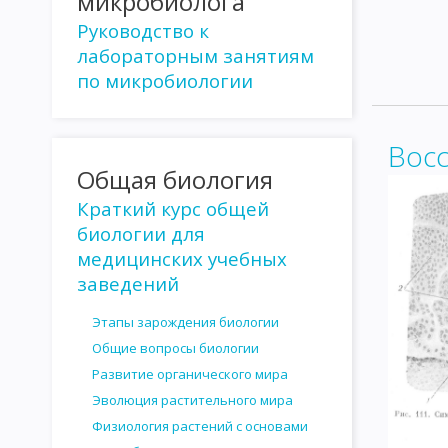
микробиолога
КУЛЬТИВИРОВАНИЕ СПИРОХЕТ И ПРОСТЕЙШИХ
КУЛЬТИВИР
Руководство к
лабораторным занятиям
РАСПОСТРАНЕНИЕ МИКРООРГАНИЗМОВ В ПРИРОДЕ
МИКР
по микробиологии
РОЛЬ МИКРООРГАНИЗМОВ В КРУГОВОРОТЕ ВЕЩЕСТВ В ПРИРО
ВЛИЯНИЕ ФАКТОРОВ ВНЕШНЕЙ СРЕДЫ НА МИКРООРГАНИЗМЫ
Вос
Общая биология
СТЕРИЛИЗАЦИЯ И ДЕЗИНФЕКЦИЯ
АНТАГОНИЗМ МИКРОБОВ
Краткий курс общей
АНТИБИОТИКИ, ПОЛУЧЕННЫЕ ИЗ БАКТЕРИЙ
АНТИБИОТИКИ,
биологии для
ОПРЕДЕЛЕНИЕ ЧУВСТВИТЕЛЬНОСТИ МИКРОБОВ К АНТИБИОТИ
медицинских учебных
заведений
ВЗАИМОДЕЙСТВИЕ ФАГОВ И БАКТЕРИЙ
ЛИЗОГЕНИЯ
РА
Этапы зарождения биологии
ЗНАЧЕНИЕ БАКТЕРИОФАГА КАК ФАКТОРА ИЗМЕНЧИВОСТИ БАК
Общие вопросы биологии
ГЕНОТИПИЧЕСКАЯ ИЗМЕНЧИВОСТЬ
МУТАЦИИ
ГЕНЕТИЧ
Развитие органического мира
Эволюция растительного мира
УЧЕНИЕ ОБ ИНФЕКЦИИ
РОЛЬ МИКРООРГАНИЗМОВ В ИНФЕ
Физиология растений с основами