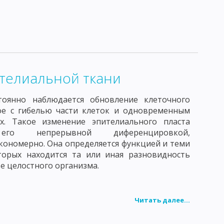
АТОРИЯ
НОРМАЛЬНАЯ МИКРОФЛОРА ЧЕЛОВЕКА
ПРИРОДЕ
КРУГОВОРОТ СЕРЫ, ФОСФОРА И ЖЕЛЕЗА
АКТОРОВ
ДЕЙСТВИЕ БИОЛОГИЧЕСКИХ ФАКТОРОВ
телиальной ткани
ИБОВ И АКТИНОМИЦЕТОВ
тоянно наблюдается обновление клеточного
 ПРОИСХОЖДЕНИЯ
ное с гибелью части клеток и одновременным
х. Такое изменение эпителиального пласта
ЫЕ СВОЙСТВА БАКТЕРИОФАГА
 его непрерывной диференцировкой,
кономерно. Она определяется функцией и теми
ИЕ БАКТЕРИОФАГА
торых находится та или иная разновидность
ве целостного организма.
НЧИВОСТЬ, ИЛИ МОДИФИКАЦИЯ
ДУКЦИЯ
БАКТЕРИАЛЬНЫЕ ПЛАЗМИДЫ
Читать далее...
СТЬ И ВИРУЛЕНТНОСТЬ МИКРОБОВ