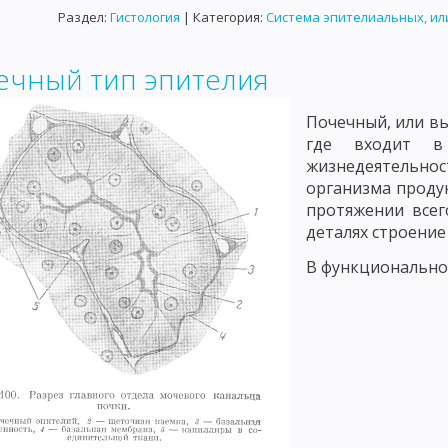
Раздел:
Гистология
| Категория:
Система эпителиальных, ил
ечный тип эпителия
Почечный, или вы
где входит в
жизнедеятельно
организма продук
протяжении всег
деталях строение
В функционально