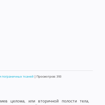
ВОЗБУДИТЕЛИ ДЕРМАТСМИКОЗОВ
АНИИ
ТОКСОПЛАМЫ
ЕДОВАНИЕ ВОЗДУХА
ЫХ МИКРООРГАНИЗМОВ
РОДУКТОВ
ИРОВАННЫХ ПИЩЕВЫХ ПРОДУКТОВ
УЖАЮЩЕЙ ОБСТАНОВКИ
ЯМ ПО МИКРОБИОЛОГИИ
ОБЩАЯ БИОЛОГИЯ
и пограничных тканей
| Просмотров: 393
лиев целома, или вторичной полости тела,