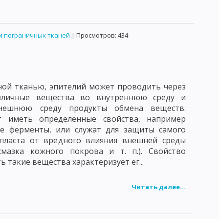
УЧЕНИЕ ОБ ИММУНИТЕТЕ
ГУМОРАЛЬНЫЕ ФАКТОРЫ ЗАЩИТЫ
АНТИГЕНЫ
и пограничных тканей
| Просмотров: 434
ЕХАНИЗМ СОЕДИНЕНИЯ АНТИГЕНА С АНТИТЕЛОМ
РЕАКЦИЯ АГГЛЮТИНАЦИИ
ОД ФЛЮОРЕСЦИРУЮЩИХ АНТИТЕЛ
ной тканью, эпителий может проводить через
зличные вещества во внутреннюю среду и
СКИЕ РЕАКЦИИ НЕМЕДЛЕННОГО ТИПА
нешнюю среду продукты обмена веществ.
т иметь определенные свойства, например
КТНЫЕ ДЕРМАТИТЫ
ЛЕКАРСТВЕННАЯ АЛЛЕРГИЯ
е ферменты, или служат для защиты самого
 пласта от вредного влияния внешней среды
ККИ
СТАФИЛОКОККИ
СТРЕПТОКОККИ
смазка кожного покрова и т. п.). Свойство
ОЗБУДИТЕЛИ БРЮШНОГО ТИФА И ПАРАТИФОВ А И В
ь такие вещества характеризует ег...
АЯ ПАЛОЧКА
КОРИНЕБАКТЕРИИ
Читать далее...
ЗБУДИТЕЛЬ ЛЕПРЫ
БУДИТЕЛЬ ТУЛЯРЕМИИ