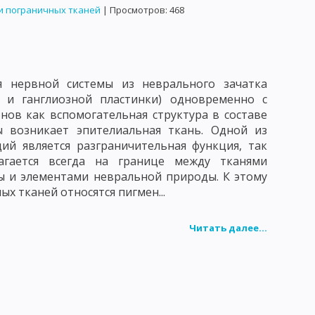
и пограничных тканей
| Просмотров: 468
КЛОСТРИДИИ ПЕРФРИНГЕНС
ТЕЛЬ БОТУЛИЗМА
ПАТОГЕННЫЕ СПИРОХЕТЫ
я нервной системы из неврального зачатка
И КЛЕЩЕВОГО ВОЗРАТНОГО ТИФА
и и ганглиозной пластинки) одновременно с
ИТЕЛЬ КЛЕЩЕВОГО РИККЕТСИОЗА
нов как вспомогательная структура в составе
ы возникает эпителиальная ткань. Одной из
НИТОЗА
ВОЗБУДИТЕЛЬ ТРАХОМЫ
ий является разграничительная функция, так
агается всегда на границе между тканями
ДЕ
ВИРУС НАТУРАЛЬНОЙ ОСПЫ
ы и элементами невральной природы. К этому
ых тканей относятся пигмен...
МЕЙСТВО АДЕНОВИРИДЕ
 ПАРАГРИППА
Читать далее...
С БЕШЕНСТВА
СЕМЕЙСТВО ПИКОРНАВИРИДЕ
ФАЛИТА
ВИРУС СЫВОРОТОЧНОГО ГЕПАТИТА