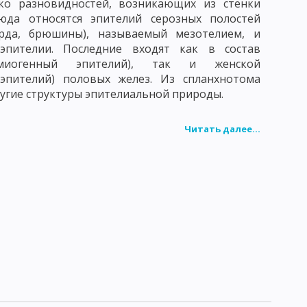
ько разновидностей, возникающих из стенки
Сюда относятся эпителий серозных полостей
арда, брюшины), называемый мезотелием, и
эпителии. Последние входят как в состав
рмиогенный эпителий), так и женской
 эпителий) половых желез. Из спланхнотома
угие структуры эпителиальной природы.
Читать далее...