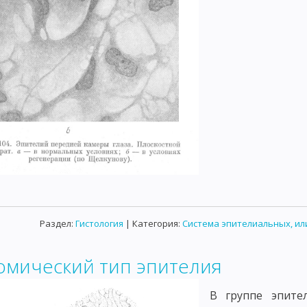
ЗНИКНОВЕНИЯ ОПУХОЛЕЙ
АКТИНОМИЦЕТЫ
ПАТОГЕННЫЕ ГРИБЫ
ИЕ
ПЛАЗМОДИИ МАЛЯРИИ
ДИЗЕНТЕРИЙНАЯ АМЕБА
ЛЕЙШМ
НЫЕ МИКРООРГАНИЗМЫ
САНИТАРНО-БАКТЕРИОЛОГИЧЕСКОЕ ИССЛ
ИССЛЕДОВАНИЕ ВОДЫ НА ОПРЕДЕЛЕНИЕ САНИТАРНО-ПОКАЗАТЕЛЬН
САНИТАРНО - БАКТЕРИОЛОГИЧЕСКОЕ ИССЛЕДОВАНИЕ ПИЩЕВЫХ П
ЕДОВАНИЕ МЯСА И МЯСНЫХ ПРОДУКТОВ
ИССЛЕДОВАНИЕ КОНСЕРВ
ЕРИОЛОГИЧЕСКОЕ ИССЛЕДОВАНИЕ СМЫВОВ С РУК И ПРЕДМЕТОВ ОКР
АЛА НА СТЕРИЛЬНОСТЬ
РУКОВОДСТВО К ЛАБОРАТОРНЫМ ЗАНЯТИ
Раздел:
Гистология
| Категория:
Система эпителиальных, ил
Я ИЗ МИРА МЕДИЦИНЫ
РАЗМЕЩЕНИЕ СТАТЬИ НА САЙТЕ
омический тип эпителия
В группе эпите