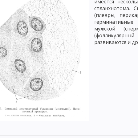
имеется нескол
спланхнотома. 
(плевры, перик
герминативные 
мужской (спе
(фолликулярный
развиваются и др