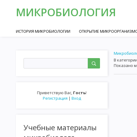
МИКРОБИОЛОГИЯ
ИСТОРИЯ МИКРОБИОЛОГИИ
ОТКРЫТИЕ МИКРООРГАНИЗМО
РОБЕРТ КОХ И ФОРМИРОВАНИЕ МЕДИЦИНСКОЙ МИКРОБИОЛО
Микробиол
МИКРОБИОЛОГИЯ В БОРЬБЕ С ИНФЕКЦИОННЫМИ ЗАБОЛЕВАН
В категори
Показано 
МИКОПЛАЗМЫ
СПИРОХЕТЫ
РИККЕТСИИ
ВИРУСЫ
ОКРАСКА МИКРООРГАНИЗМОВ
МИКРОСКОПИЯ В ТЕМНОМ 
ФИЗИОЛОГИЯ МИКРООРГАНИЗМОВ
ХИМИЧЕСКИЙ СОСТАВ
Приветствую Вас
,
Гость
!
Регистрация
|
Вход
ДЫХАНИЕ ИЛИ БИОЛОГИЧЕСКОЕ ОКИСЛЕНИЕ
ПИГМЕНТЫ БА
КУЛЬТИВИРОВАНИЕ МИКРООРГАНИЗМОВ
КУЛЬТИВИРОВАН
Учебные материалы
МЕТОД КУЛЬТИВИРОВАНИЯ И ПОЛУЧЕНИЯ ЧИСТЫХ КУЛЬТУР А