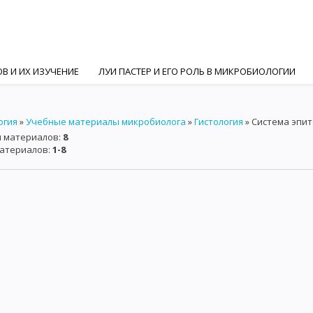
В И ИХ ИЗУЧЕНИЕ
ЛУИ ПАСТЕР И ЕГО РОЛЬ В МИКРОБИОЛОГИИ
ГИ
И. И. МЕЧНИКОВ И РОЛЬ РУССКИХ УЧЕНЫХ В МИКРОБИОЛОГИ
огия
»
Учебные материалы микробиолога
»
Гистология
» Система эпи
ИЯМИ
СИСТЕМАТИКА И КЛАССИФИКАЦИЯ МИКРООРГАНИЗМОВ
и материалов
:
8
материалов
:
1-8
АКТИНОМИЦЕТЫ
ГРИБЫ
ПРОСТЕЙШИЕ
МЕТОДЫ МИКРОСК
ПОЛЕ
ФАЗО-КОНТРАСТНАЯ МИКРОСКОПИЯ
ЛЮМИНЕСЦЕНТНАЯ
 МИКРООРГАНИЗМОВ
ПИТАНИЕ И МЕТАБОЛИЗМ МИКРООРГАНИЗМ
КТЕРИЙ И АРОМАТИЧЕСКИЕ ВЕЩЕСТВА
РОСТ И РАЗМНОЖЕНИЕ МИ
ИЕ БАКТЕРИЙ
МЕТОДЫ КУЛЬТИВИРОВАНИЯ АНАЭРОБОВ
ЭРОБОВ
КУЛЬТИВИРОВАНИЕ МИКОПЛАЗМ И L - ФОРМ
КУЛЬТИВ