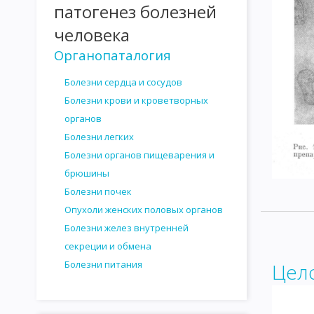
патогенез болезней
ОНКОГЕННЫЕ ВИРУСЫ
ВИРУСОГЕНЕТИЧЕСКАЯ ТЕОРИЯ ВО
человека
ВОЗБУДИТЕЛИ КАНДИДАМИКОЗА
ПАТОГЕННЫЕ ПРОСТЕЙШ
Органопаталогия
САНИТАРНАЯ МИКРОБИОЛОГИЯ
САНИТАРНО-ПОКАЗАТЕЛЬ
Болезни сердца и сосудов
Болезни крови и кроветворных
САНИТАРНО-БАКТЕРИОЛОГИЧЕСКОЕ ИССЛЕДОВАНИЕ ВОДЫ
органов
САНИТАРНО - БАКТЕРИОЛОГИЧЕСКОЕ ИССЛЕДОВАНИЕ ПОЧВЫ
Болезни легких
Болезни органов пищеварения и
ИССЛЕДОВАНИЕ МОЛОКА И МОЛОЧНЫХ ПРОДУКТОВ
ИССЛ
брюшины
ИССЛЕДОВАНИЕ НАПИТКОВ И СИРОПОВ
САНИТАРНО-БАКТ
Болезни почек
Опухоли женских половых органов
ИССЛЕДОВАНИЕ ПЕРЕВЯЗОЧНОГО И ХИРУРГИЧЕСКОГО МАТЕРИ
Болезни желез внутренней
ГЕМАТОЛОГИЯ
ГИСТОЛОГИЯ
ИНТЕРЕСНАЯ ИНФОРМАЦИ
секреции и обмена
Болезни питания
Цел