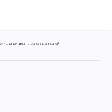
телиальных, или пограничных тканей
МОРФОЛОГИЯ МИКРООРГАНИЗМОВ
БАКТЕРИИ
ОПИЧЕСКОГО ИССЛЕДОВАНИЯ МИКРОБОВ
 МИКРОСКОПИЯ
ЭЛЕКТРОННАЯ МИКРОСКОПИЯ
ОВ
ФЕРМЕНТЫ
КРООРГАНИЗМОВ
ИРОВАНИЕ АКТИНОМИЦЕТОВ И ГРИБОВ