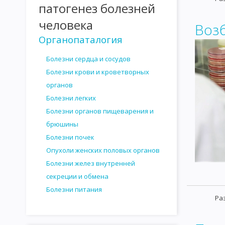
патогенез болезней
ОНКОГЕННЫЕ ВИРУСЫ
ВИРУСОГЕНЕТИЧЕСКАЯ ТЕОРИЯ ВО
человека
Воз
ВОЗБУДИТЕЛИ КАНДИДАМИКОЗА
ПАТОГЕННЫЕ ПРОСТЕЙШ
Органопаталогия
САНИТАРНАЯ МИКРОБИОЛОГИЯ
САНИТАРНО-ПОКАЗАТЕЛЬ
Болезни сердца и сосудов
Болезни крови и кроветворных
САНИТАРНО-БАКТЕРИОЛОГИЧЕСКОЕ ИССЛЕДОВАНИЕ ВОДЫ
органов
САНИТАРНО - БАКТЕРИОЛОГИЧЕСКОЕ ИССЛЕДОВАНИЕ ПОЧВЫ
Болезни легких
Болезни органов пищеварения и
ИССЛЕДОВАНИЕ МОЛОКА И МОЛОЧНЫХ ПРОДУКТОВ
ИССЛ
брюшины
ИССЛЕДОВАНИЕ НАПИТКОВ И СИРОПОВ
САНИТАРНО-БАКТ
Болезни почек
Опухоли женских половых органов
ИССЛЕДОВАНИЕ ПЕРЕВЯЗОЧНОГО И ХИРУРГИЧЕСКОГО МАТЕРИ
Болезни желез внутренней
ГЕМАТОЛОГИЯ
ГИСТОЛОГИЯ
ИНТЕРЕСНАЯ ИНФОРМАЦИ
секреции и обмена
Болезни питания
Ра