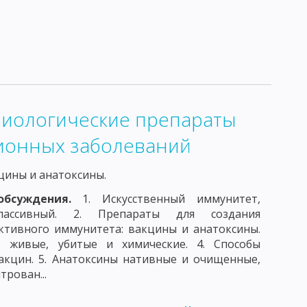
АТОРИЯ
НОРМАЛЬНАЯ МИКРОФЛОРА ЧЕЛОВЕКА
ПРИРОДЕ
КРУГОВОРОТ СЕРЫ, ФОСФОРА И ЖЕЛЕЗА
АКТОРОВ
ДЕЙСТВИЕ БИОЛОГИЧЕСКИХ ФАКТОРОВ
биологические препараты
ИБОВ И АКТИНОМИЦЕТОВ
ционных заболеваний
 ПРОИСХОЖДЕНИЯ
цины и анатоксины.
ЫЕ СВОЙСТВА БАКТЕРИОФАГА
обсуждения.
1. Искусственный иммунитет,
ИЕ БАКТЕРИОФАГА
ассивный. 2. Препараты для создания
активного иммунитета: вакцины и анатоксины.
НЧИВОСТЬ, ИЛИ МОДИФИКАЦИЯ
: живые, убитые и химические. 4. Способы
ДУКЦИЯ
БАКТЕРИАЛЬНЫЕ ПЛАЗМИДЫ
акцин. 5. Анатоксины нативные и очищенные,
трован...
СТЬ И ВИРУЛЕНТНОСТЬ МИКРОБОВ