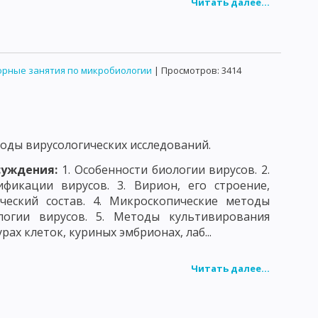
Читать далее...
УЧЕНИЕ ОБ ИММУНИТЕТЕ
ГУМОРАЛЬНЫЕ ФАКТОРЫ ЗАЩИТЫ
АНТИГЕНЫ
ЕХАНИЗМ СОЕДИНЕНИЯ АНТИГЕНА С АНТИТЕЛОМ
рные занятия по микробиологии
| Просмотров: 3414
РЕАКЦИЯ АГГЛЮТИНАЦИИ
ОД ФЛЮОРЕСЦИРУЮЩИХ АНТИТЕЛ
ды вирусологических исследований.
СКИЕ РЕАКЦИИ НЕМЕДЛЕННОГО ТИПА
суждения:
1. Особенности биологии вирусов. 2.
КТНЫЕ ДЕРМАТИТЫ
ЛЕКАРСТВЕННАЯ АЛЛЕРГИЯ
фикации вирусов. 3. Вирион, его строение,
ческий состав. 4. Микроскопические методы
ККИ
СТАФИЛОКОККИ
СТРЕПТОКОККИ
логии вирусов. 5. Методы культивирования
рах клеток, куриных эмбрионах, лаб...
ОЗБУДИТЕЛИ БРЮШНОГО ТИФА И ПАРАТИФОВ А И В
АЯ ПАЛОЧКА
КОРИНЕБАКТЕРИИ
Читать далее...
ЗБУДИТЕЛЬ ЛЕПРЫ
БУДИТЕЛЬ ТУЛЯРЕМИИ