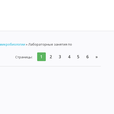
 микробиологии
» Лабораторные занятия по
МОРФОЛОГИЯ МИКРООРГАНИЗМОВ
БАКТЕРИИ
1
2
3
4
5
6
»
ОПИЧЕСКОГО ИССЛЕДОВАНИЯ МИКРОБОВ
Страницы
:
 МИКРОСКОПИЯ
ЭЛЕКТРОННАЯ МИКРОСКОПИЯ
ОВ
ФЕРМЕНТЫ
КРООРГАНИЗМОВ
ИРОВАНИЕ АКТИНОМИЦЕТОВ И ГРИБОВ