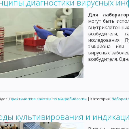
нципы диагностики вирусных ин
Для лаборатор
могут быть испо
внутриклеточны
возбудителя, 
исследования. 
эмбриона или 
вирусных заболе
возбудителя. Одн
здел:
Практические занятия по микробиологии
| Категория:
Лаборато
оды культивирования и индикаци