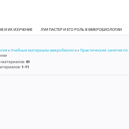
В И ИХ ИЗУЧЕНИЕ
ЛУИ ПАСТЕР И ЕГО РОЛЬ В МИКРОБИОЛОГИИ
ГИ
И. И. МЕЧНИКОВ И РОЛЬ РУССКИХ УЧЕНЫХ В МИКРОБИОЛОГИ
огия
»
Учебные материалы микробиолога
»
Практические занятия по
ИЯМИ
СИСТЕМАТИКА И КЛАССИФИКАЦИЯ МИКРООРГАНИЗМОВ
огии
и материалов
:
61
АКТИНОМИЦЕТЫ
ГРИБЫ
ПРОСТЕЙШИЕ
МЕТОДЫ МИКРОСК
материалов
:
1-11
ПОЛЕ
ФАЗО-КОНТРАСТНАЯ МИКРОСКОПИЯ
ЛЮМИНЕСЦЕНТНАЯ
 МИКРООРГАНИЗМОВ
ПИТАНИЕ И МЕТАБОЛИЗМ МИКРООРГАНИЗМ
КТЕРИЙ И АРОМАТИЧЕСКИЕ ВЕЩЕСТВА
РОСТ И РАЗМНОЖЕНИЕ МИ
ИЕ БАКТЕРИЙ
МЕТОДЫ КУЛЬТИВИРОВАНИЯ АНАЭРОБОВ
ЭРОБОВ
КУЛЬТИВИРОВАНИЕ МИКОПЛАЗМ И L - ФОРМ
КУЛЬТИВ