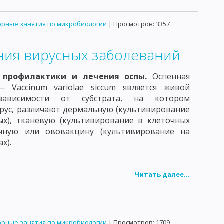
КЛОСТРИДИИ ПЕРФРИНГЕНС
рные занятия по микробиологии
| Просмотров: 3357
ТЕЛЬ БОТУЛИЗМА
ПАТОГЕННЫЕ СПИРОХЕТЫ
ния вирусных заболеваний
И КЛЕЩЕВОГО ВОЗРАТНОГО ТИФА
 профилактики и лечения оспы.
Оспенная
ИТЕЛЬ КЛЕЩЕВОГО РИККЕТСИОЗА
— Vaccinum variolae siccum является живой
ависимости от субстрата, на котором
НИТОЗА
ВОЗБУДИТЕЛЬ ТРАХОМЫ
рус, различают дермальную (культивирование
ДЕ
ВИРУС НАТУРАЛЬНОЙ ОСПЫ
х), тканевую (культивирование в клеточных
ичную или ововакцину (культивирование на
МЕЙСТВО АДЕНОВИРИДЕ
х).
 ПАРАГРИППА
Читать далее...
С БЕШЕНСТВА
СЕМЕЙСТВО ПИКОРНАВИРИДЕ
ФАЛИТА
ВИРУС СЫВОРОТОЧНОГО ГЕПАТИТА
рные занятия по микробиологии
| Просмотров: 1709