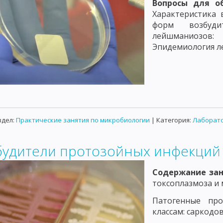
Вопросы для о
Характеристика 
форм возбудит
лейшманиозов:
Эпидемиология л
здел:
Практические занятия по микробиологии
| Категория:
Лаборато
будители протозойных инфекций
Содержание за
токсоплазмоза и 
Патогенные пр
классам: саркодо