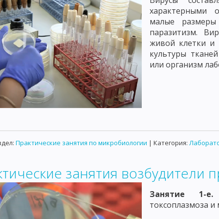
Вирусы состав
характерными о
малые размеры
паразитизм. Ви
живой клетки и 
культуры ткане
или организм ла
здел:
Практические занятия по микробиологии
| Категория:
Лаборато
ктические занятия возбудители 
Занятие 1-
токсоплазмоза и 