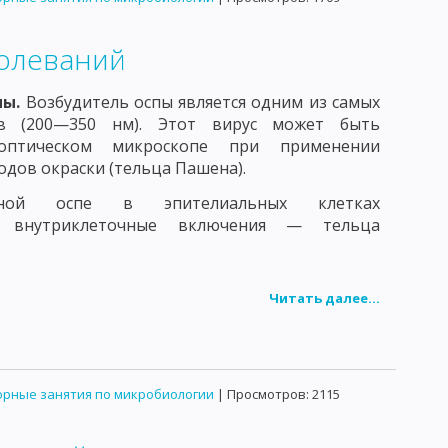
ВОЗБУДИТЕЛИ ДЕРМАТСМИКОЗОВ
болеваний
АНИИ
ТОКСОПЛАМЫ
пы.
Возбудитель оспы является одним из самых
ЕДОВАНИЕ ВОЗДУХА
ов (200—350 нм). Этот вирус может быть
птическом микроскопе при применении
ЫХ МИКРООРГАНИЗМОВ
дов окраски (тельца Пашена).
РОДУКТОВ
ьной оспе в эпителиальных клетках
я внутриклеточные включения — тельца
ИРОВАННЫХ ПИЩЕВЫХ ПРОДУКТОВ
УЖАЮЩЕЙ ОБСТАНОВКИ
Читать далее...
ЯМ ПО МИКРОБИОЛОГИИ
ОБЩАЯ БИОЛОГИЯ
рные занятия по микробиологии
| Просмотров: 2115