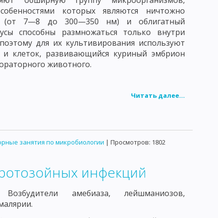
ляют обширную группу микроорганизмов,
собенностями которых являются ничтожно
 (от 7—8 до 300—350 нм) и облигатный
русы способны размножаться только внутри
поэтому для их культивирования используют
й и клеток, развивающийся куриный эмбрион
бораторного животного.
Читать далее...
рные занятия по микробиологии
| Просмотров: 1802
протозойных инфекций
е.
Возбудители амебиаза, лейшманиозов,
малярии.