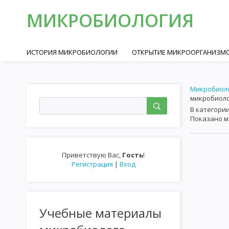
МИКРОБИОЛОГИЯ
ИСТОРИЯ МИКРОБИОЛОГИИ
ОТКРЫТИЕ МИКРООРГАНИЗМО
РОБЕРТ КОХ И ФОРМИРОВАНИЕ МЕДИЦИНСКОЙ МИКРОБИОЛО
Микробиол
МИКРОБИОЛОГИЯ В БОРЬБЕ С ИНФЕКЦИОННЫМИ ЗАБОЛЕВАН
микробиол
В категори
МИКОПЛАЗМЫ
СПИРОХЕТЫ
РИККЕТСИИ
ВИРУСЫ
Показано 
ОКРАСКА МИКРООРГАНИЗМОВ
МИКРОСКОПИЯ В ТЕМНОМ 
ФИЗИОЛОГИЯ МИКРООРГАНИЗМОВ
ХИМИЧЕСКИЙ СОСТАВ
Приветствую Вас
,
Гость
!
Регистрация
|
Вход
ДЫХАНИЕ ИЛИ БИОЛОГИЧЕСКОЕ ОКИСЛЕНИЕ
ПИГМЕНТЫ БА
КУЛЬТИВИРОВАНИЕ МИКРООРГАНИЗМОВ
КУЛЬТИВИРОВАН
Учебные материалы
МЕТОД КУЛЬТИВИРОВАНИЯ И ПОЛУЧЕНИЯ ЧИСТЫХ КУЛЬТУР А