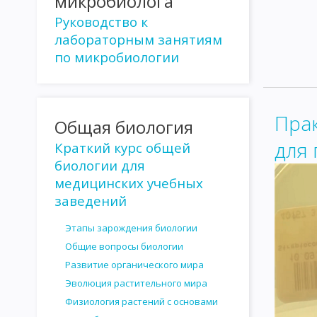
микробиолога
КУЛЬТИВИРОВАНИЕ СПИРОХЕТ И ПРОСТЕЙШИХ
КУЛЬТИВИР
Руководство к
лабораторным занятиям
РАСПОСТРАНЕНИЕ МИКРООРГАНИЗМОВ В ПРИРОДЕ
МИКР
по микробиологии
РОЛЬ МИКРООРГАНИЗМОВ В КРУГОВОРОТЕ ВЕЩЕСТВ В ПРИРО
ВЛИЯНИЕ ФАКТОРОВ ВНЕШНЕЙ СРЕДЫ НА МИКРООРГАНИЗМЫ
Пра
Общая биология
СТЕРИЛИЗАЦИЯ И ДЕЗИНФЕКЦИЯ
АНТАГОНИЗМ МИКРОБОВ
для
Краткий курс общей
АНТИБИОТИКИ, ПОЛУЧЕННЫЕ ИЗ БАКТЕРИЙ
АНТИБИОТИКИ,
биологии для
ОПРЕДЕЛЕНИЕ ЧУВСТВИТЕЛЬНОСТИ МИКРОБОВ К АНТИБИОТИ
медицинских учебных
заведений
ВЗАИМОДЕЙСТВИЕ ФАГОВ И БАКТЕРИЙ
ЛИЗОГЕНИЯ
РА
Этапы зарождения биологии
ЗНАЧЕНИЕ БАКТЕРИОФАГА КАК ФАКТОРА ИЗМЕНЧИВОСТИ БАК
Общие вопросы биологии
ГЕНОТИПИЧЕСКАЯ ИЗМЕНЧИВОСТЬ
МУТАЦИИ
ГЕНЕТИЧ
Развитие органического мира
Эволюция растительного мира
УЧЕНИЕ ОБ ИНФЕКЦИИ
РОЛЬ МИКРООРГАНИЗМОВ В ИНФЕ
Физиология растений с основами