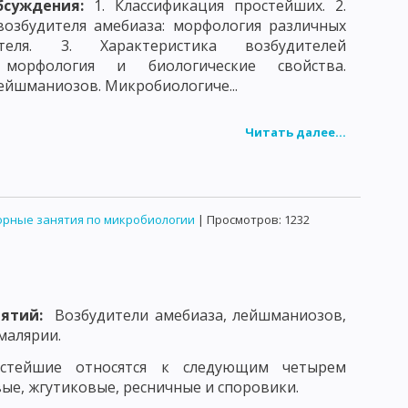
бсуждения:
1. Классификация простейших. 2.
возбудителя амебиаза: морфология различных
еля. 3. Характеристика возбудителей
 морфология и биологические свойства.
ейшманиозов. Микробиологиче...
Читать далее...
рные занятия по микробиологии
| Просмотров: 1232
нятий:
Возбудители амебиаза, лейшманиозов,
малярии.
остейшие относятся к следующим четырем
вые, жгутиковые, ресничные и споровики.