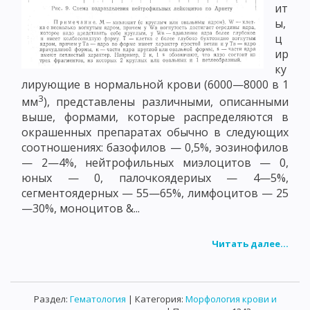
ит
ы,
ц
ир
ку
лирующие в нормальной крови (6000—8000 в 1
3
мм
), представлены различными, описанными
выше, формами, которые распределяются в
окрашенных препаратах обычно в следующих
соотношениях: базофилов — 0,5%, эозинофилов
— 2—4%, нейтрофильных миэлоцитов — 0,
юных — 0, палочкоядериых — 4—5%,
сегментоядерных — 55—65%, лимфоцитов — 25
—30%, моноцитов &...
Читать далее...
Раздел:
Гематология
| Категория:
Морфология крови и