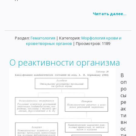
Читать далее...
Раздел:
Гематология
| Категория:
Морфология крови и
кроветворных органов
| Просмотров: 1189
О реактивности организма
В
оп
ро
сы
ре
ак
ти
вн
ос
ти