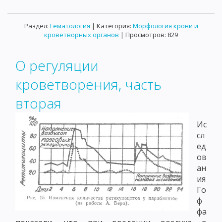
Раздел:
Гематология
| Категория:
Морфология крови и
кроветворных органов
| Просмотров: 829
О регуляции
кроветворения, часть
вторая
Ис
сл
ед
ов
ан
ия
Го
ф
фа