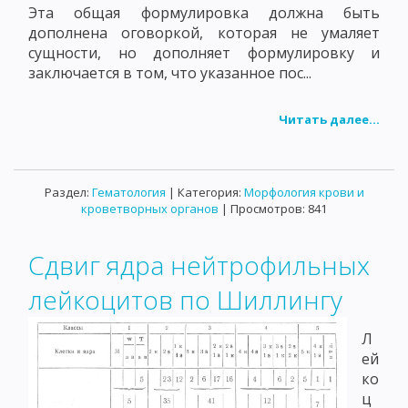
Эта общая формулировка должна быть
дополнена оговоркой, которая не умаляет
сущности, но дополняет формулировку и
заключается в том, что указанное пос...
Читать далее...
Раздел:
Гематология
| Категория:
Морфология крови и
кроветворных органов
| Просмотров: 841
Сдвиг ядра нейтрофильных
лейкоцитов по Шиллингу
Л
ей
ко
ц