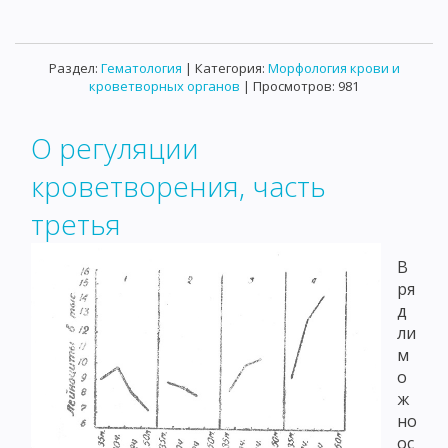
Раздел:
Гематология
| Категория:
Морфология крови и
кроветворных органов
| Просмотров: 981
О регуляции
кроветворения, часть
третья
В
ря
д
ли
м
о
ж
но
ос