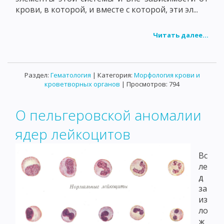
крови, в которой, и вместе с которой, эти эл...
Читать далее...
Раздел:
Гематология
| Категория:
Морфология крови и
кроветворных органов
| Просмотров: 794
О пельгеровской аномалии
ядер лейкоцитов
Вс
ле
д
за
из
ло
ж