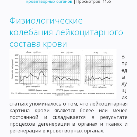
кроветворных органов
| Просмотров: 1155
Физиологические
колебания лейкоцитарного
состава крови
В
пр
ед
ы
ду
щ
их
статьях упоминалось о том, что лейкоцитарная
картина крови является более или менее
постоянной и складывается в результате
процессов дегенерации в органах и тканях и
регенерации в кроветворных органах.