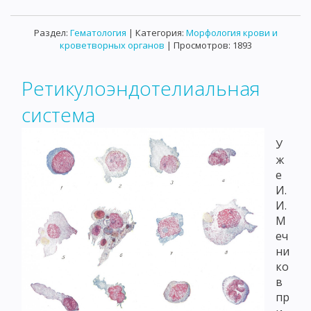
Раздел:
Гематология
| Категория:
Морфология крови и
кроветворных органов
| Просмотров: 1893
Ретикулоэндотелиальная
система
У
ж
е
И.
И.
М
еч
ни
ко
в
пр