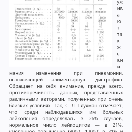
уж
ив
а
ю
т
та
к
ж
е
вн
и
мания изменения при пневмонии,
осложняющей алиментарную дистрофию.
Обращает на себя внимание, прежде всего,
противоречивость данных, представленных
различными авторами, полученных при очень
близких условиях. Так, С. Л. Глухман отмечает,
что среди наблюдавшихся им больных
лейкопения определялась в 26% случаев,
нормальное число лейкоцитов — в 21%,
умеренное повышение (8000—12000) в 31% и