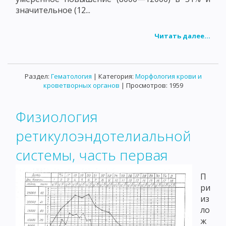
значительное (12...
Читать далее...
Раздел:
Гематология
| Категория:
Морфология крови и
кроветворных органов
| Просмотров: 1959
Физиология
ретикулоэндотелиальной
системы, часть первая
П
ри
из
ло
ж