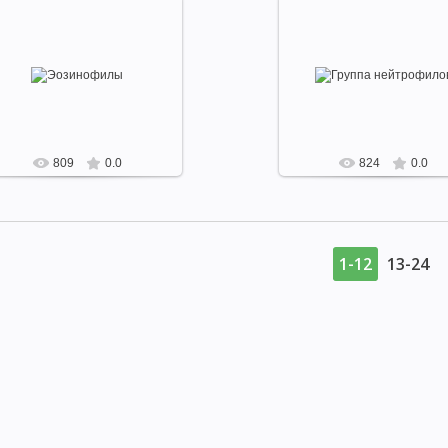
РЕАКЦИЯ ЛИЗИСА
РЕАКЦИЯ СВЯЗЫВАНИЯ КОМПЛЕМЕНТА
МЕТ
2022-05-30
2022-05-30
Эозинофилы
Группа нейтрофилов.
ЦИПЫ ИХ ПРИМЕНЕНИЯ
АЛЛЕРГИЯ И АНАФИЛАКСИЯ
АЛЛЕРГИЧЕ
1 — эозинофильный миэлоцит:
1 — юный;
аряду со зрелой (эозинофильной)
2 — палочковидный;
ернистостью имеются также
3 — сегментированный
ОСТЬ ЗАМЕДЛЕННОГО ТИПА
ИНФЕКЦИОННАЯ АЛЛЕРГИЯ
КОНТА
незрелые ба...
4 — гигантский ней...
microbiology
microbiology
Й ДИАГНОСТИКИ ИНФЕКЦИОННЫХ ЗАБОЛЕВАНИЙ
ПАТОГЕННЫЕ КО
809
0.0
824
0.0
ЙСТВО КИШЕЧНЫХ БАКТЕРИЙ
ЭШЕРИХИИ
САЛЬМОНЕЛЛЫ
В
ПРОТЕЙ
КЛЕБСИЕЛЛЫ
ХОЛЕРНЫЕ ВИБРИОНЫ
СИНЕГНОЙН
СЕМЕЙСТВО МИКРОБАКТЕРИЙ
ВОЗБУДИТЕЛЬ ТУБЕРКУЛЕЗА
ВО
1-12
13-24
ЮША
ВОЗБУДИТЕЛЬ ИНФЛЮЭНЦЫ
ВОЗБУДИТЕЛЬ ЧУМЫ
ВОЗ
ОЗБУДИТЕЛЬ СИБИРСКОЙ ЯЗВЫ
ВОЗБУДИТЕЛИ ГАЗОВОЙ ГАНГРЕНЫ
ОСТРИДИ ГИСТОЛИТИКУМ
ВОЗБУДИТЕЛЬ СТОЛБНЯКА
ВОЗБУДИ
ВОЗБУДИТЕЛЬ ЭПИДЕМИЧЕСКОГО ВОЗРАТНОГО ТИФА
ВОЗБУДИТЕЛ