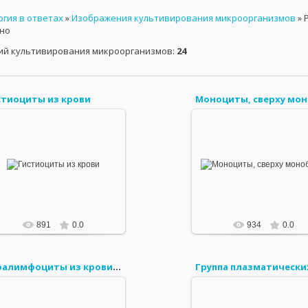
гия в ответах
»
Изображения культивирования микроорганизмов
» 
ИЯМИ
СИСТЕМАТИКА И КЛАССИФИКАЦИЯ МИКРООРГАНИЗМОВ
но
АКТИНОМИЦЕТЫ
ГРИБЫ
ПРОСТЕЙШИЕ
МЕТОДЫ МИКРОСК
ий культивирования микроорганизмов
:
24
ПОЛЕ
ФАЗО-КОНТРАСТНАЯ МИКРОСКОПИЯ
ЛЮМИНЕСЦЕНТНАЯ
стиоциты из крови
 МИКРООРГАНИЗМОВ
ПИТАНИЕ И МЕТАБОЛИЗМ МИКРООРГАНИЗМ
КТЕРИЙ И АРОМАТИЧЕСКИЕ ВЕЩЕСТВА
РОСТ И РАЗМНОЖЕНИЕ МИ
2022-05-30
2022-05-30
Гистиоциты из крови.
1 — эритрофагия;
ИЕ БАКТЕРИЙ
МЕТОДЫ КУЛЬТИВИРОВАНИЯ АНАЭРОБОВ
Моноциты, сверху монобл
2 — лейкофагия;
 — моноцитоидный гистиоцит.
microbiology
ЭРОБОВ
КУЛЬТИВИРОВАНИЕ МИКОПЛАЗМ И L - ФОРМ
КУЛЬТИВ
microbiology
ОВАНИЕ РИККЕТСКИЙ И ВИРУСОВ
МИКРОБИОЛОГИЧЕСКАЯ ЛАБОР
891
0.0
934
0.0
ОФЛОРА ПОЧВЫ
МИКРОФЛОРА ВОДЫ
МИКРОФЛОРА ВОЗДУХА
Паралимфоциты из крови при инфекционном лимфоцитоз
ДЕ
КРУГОВОРОТ УГЛЕРОДА В ПРИРОДЕ
КРУГОВОРОТ АЗОТА В 
ДЕЙСТВИЕ ФИЗИЧЕСКИХ ФАКТОРОВ
ДЕЙСТВИЕ ХИМИЧЕСКИХ Ф