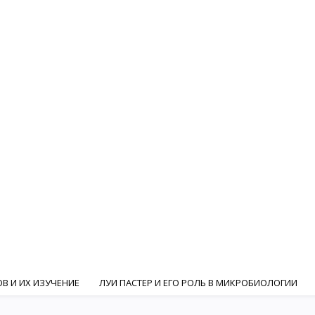
В И ИХ ИЗУЧЕНИЕ
ЛУИ ПАСТЕР И ЕГО РОЛЬ В МИКРОБИОЛОГИИ
ГИ
И. И. МЕЧНИКОВ И РОЛЬ РУССКИХ УЧЕНЫХ В МИКРОБИОЛОГИ