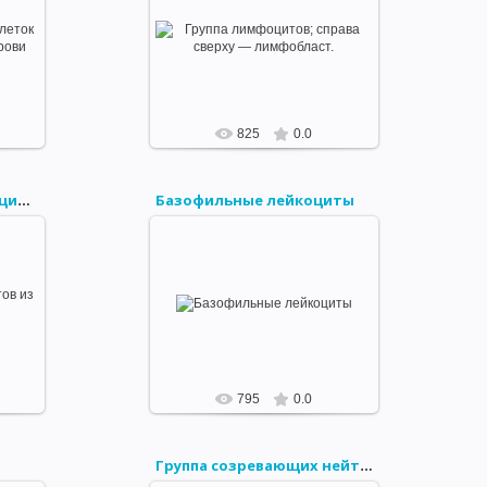
2022-05-30
ИБОВ И АКТИНОМИЦЕТОВ
ток
Группа лимфоцитов; справа сверху
ови
— лимфобласт.
microbiology
 ПРОИСХОЖДЕНИЯ
ЫЕ СВОЙСТВА БАКТЕРИОФАГА
825
0.0
ИЕ БАКТЕРИОФАГА
Базофильные лейкоциты
НЧИВОСТЬ, ИЛИ МОДИФИКАЦИЯ
Фрагменты мегакариоцитов из циркулирующей крови
ДУКЦИЯ
БАКТЕРИАЛЬНЫЕ ПЛАЗМИДЫ
2022-05-30
СТЬ И ВИРУЛЕНТНОСТЬ МИКРОБОВ
в из
Базофильные лейкоциты
инок.
microbiology
УЧЕНИЕ ОБ ИММУНИТЕТЕ
ГУМОРАЛЬНЫЕ ФАКТОРЫ ЗАЩИТЫ
АНТИГЕНЫ
795
0.0
ЕХАНИЗМ СОЕДИНЕНИЯ АНТИГЕНА С АНТИТЕЛОМ
РЕАКЦИЯ АГГЛЮТИНАЦИИ
Группа созревающих нейтрофильных миэлоцитов