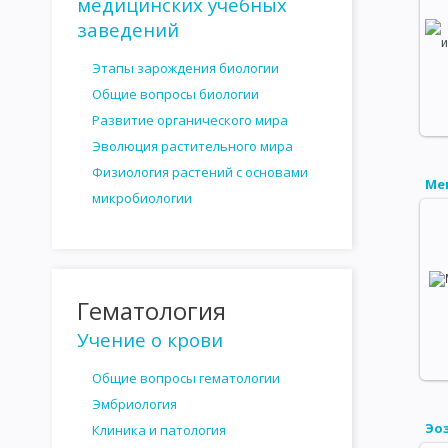
медицинских учебных
СТЕРИЛИЗАЦИЯ И ДЕЗИНФЕКЦИЯ
АНТАГОНИЗМ МИКРОБОВ
заведений
АНТИБИОТИКИ, ПОЛУЧЕННЫЕ ИЗ БАКТЕРИЙ
АНТИБИОТИКИ,
Этапы зарождения биологии
Общие вопросы биологии
ОПРЕДЕЛЕНИЕ ЧУВСТВИТЕЛЬНОСТИ МИКРОБОВ К АНТИБИОТИ
Развитие органического мира
ВЗАИМОДЕЙСТВИЕ ФАГОВ И БАКТЕРИЙ
ЛИЗОГЕНИЯ
РА
Эволюция растительного мира
Физиология растений с основами
ЗНАЧЕНИЕ БАКТЕРИОФАГА КАК ФАКТОРА ИЗМЕНЧИВОСТИ БАК
микробиологии
ГЕНОТИПИЧЕСКАЯ ИЗМЕНЧИВОСТЬ
МУТАЦИИ
ГЕНЕТИЧ
УЧЕНИЕ ОБ ИНФЕКЦИИ
РОЛЬ МИКРООРГАНИЗМОВ В ИНФЕ
Гематология
РОЛЬ МАКРООРГАНИЗМА В ИНФЕКЦИОННОМ ПРОЦЕССЕ
Т
Учение о крови
ВИДЫ И ФОРМЫ ИММУНИТЕТА
ФАКТОРЫ И МЕХАНИЗМЫ И
Общие вопросы гематологии
АНТИГЕНЫ МИКРООРГАНИЗМОВ
АНТИГЕНЫ ЖИВОТНЫХ ОР
Эмбриология
ТЕОРИИ ИММУНИТЕТА
ИСПОЛЬЗОВАНИЕ ИММУНОЛОГИЧЕС
Эо
Клиника и патология