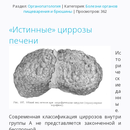
Раздел:
Органопатология
| Категория:
Болезни органов
пищеварения и брюшины
| Просмотров: 362
«Истинные» циррозы
печени
Ис
то
ри
че
ск
ие
да
нн
ы
е.
Современная классификация циррозов внутри
группы А не представляется законченной и
бесспорной.