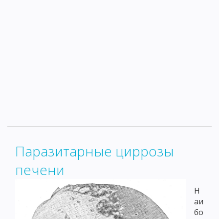
Паразитарные циррозы
печени
Н
аи
бо