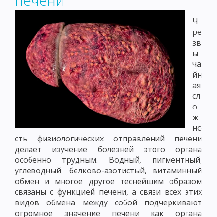
печени
Ч
ре
зв
ы
ча
йн
ая
сл
о
ж
но
сть физиологических отправлений печени
делает изучение болезней этого органа
особенно трудным. Водный, пигментный,
углеводный, белково-азотистый, витаминный
обмен и многое другое теснейшим образом
связаны с функцией печени, а связи всех этих
видов обмена между собой подчеркивают
огромное значение печени как органа