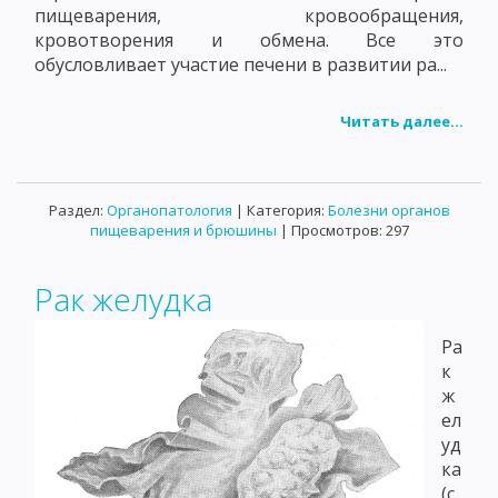
пищеварения, кровообращения,
кровотворения и обмена. Все это
обусловливает участие печени в развитии ра...
Читать далее...
Раздел:
Органопатология
| Категория:
Болезни органов
пищеварения и брюшины
| Просмотров: 297
Рак желудка
Ра
к
ж
ел
уд
ка
(c