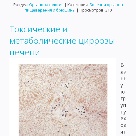
Раздел:
Органопатология
| Категория:
Болезни органов
пищеварения и брюшины
| Просмотров: 310
Токсические и
метаболические циррозы
печени
В
да
нн
у
ю
гр
уп
пу
вх
од
ят