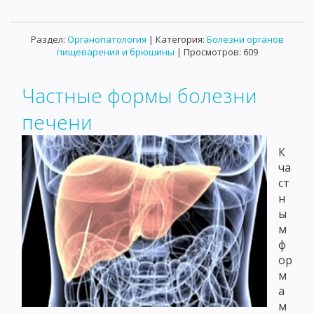
Раздел:
Органопатология
| Категория:
Болезни органов
пищеварения и брюшины
| Просмотров: 609
Частные формы болезни
печени
К
ча
ст
н
ы
м
ф
ор
м
а
м