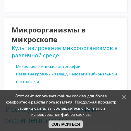
Микроорганизмы в
микроскопе
Культивирование микроорганизмов в
различной среде
Микробиологические фотографии
Развитие кровяных телец у человека эмбионально и
постнатально
Этот сайт использует файлы cookies для более
комфортной работы пользователя. Продолжая просмотр
Исследование клетки в
Политикой
страниц сайта, вы соглашаетесь с
использования файлов cookies
.
окрашенном виде
СОГЛАСИТЬСЯ