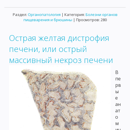
Раздел:
Органопатология
| Категория:
Болезни органов
пищеварения и брюшины
| Просмотров: 280
Острая желтая дистрофия
печени, или острый
массивный некроз печени
В
пе
рв
ы
е
ан
ат
о
м
ич