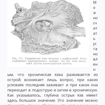
М
о
ж
но
сч
ит
ат
ь
ус
та
но
вл
ен
н
ым, что хроническая язва развивается из
острой; возникает лишь вопрос, при каких
условиях последняя заживает и при каких она
переходит в подострую и затем в хроническую.
Как указывалось, глубина острых язв имеет
здесь большое значение. Это значение можно