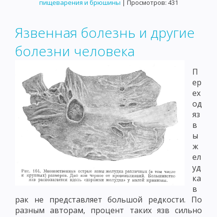
пищеварения и брюшины
| Просмотров: 431
Язвенная болезнь и другие
болезни человека
П
ер
ех
од
яз
в
ы
ж
ел
уд
ка
в
рак не представляет большой редкости. По
разным авторам, процент таких язв сильно