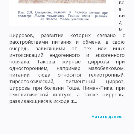
вс
е
ви
д
ы
циррозов, развитие которых связано с
расстройствами питания и обмена, в свою
очередь зависящими от тех или иных
интоксикаций эндогенного и экзогенного
порядка. Таковы жирные циррозы при
одностороннем, например малобелковом,
питании; сюда относятся гелиотропный,
тиреотоксический, пигментный цирроз,
циррозы при болезни Гоше, Ниман-Пика, при
гемолитической желтухе, а также циррозы,
развивающиеся в исходе ж...
Читать далее...