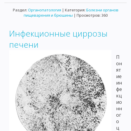
Раздел:
Органопатология
| Категория:
Болезни органов
пищеварения и брюшины
| Просмотров: 360
Инфекционные циррозы
печени
П
он
ят
ие
ин
фе
кц
ио
нн
ог
о
ц