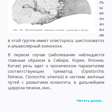
ль
ш
ее
зн
ач
ен
ие
в этой группе имеет описторхоз, шистозоматоз
и альвеолярный эхинококк.
В первом случае (заболевание наблюдается
главным образом в Сибири, Корее, Японии,
Китае) речь идет о хроническом паразитизме
соответствующих трематод (Opistorchis
felineus, Clonorchis sinensis) в системе желчных
путей с развитием холангита, в дальнейшем
цирроза печени, ино...
Читать далее...