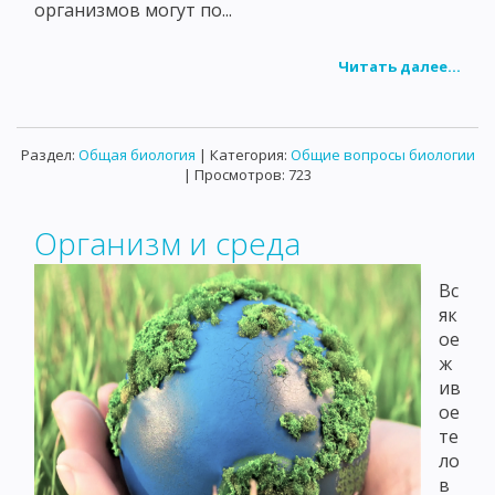
организмов могут по...
Читать далее...
Раздел:
Общая биология
| Категория:
Общие вопросы биологии
| Просмотров: 723
Организм и среда
Вс
як
ое
ж
ив
ое
те
ло
в