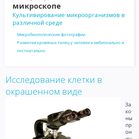
микроскопе
Культивирование микроорганизмов в
различной среде
Микробиологические фотографии
Развитие кровяных телец у человека эмбионально и
постнатально
Исследование клетки в
окрашенном виде
За
ко
ны
пр
он
иц