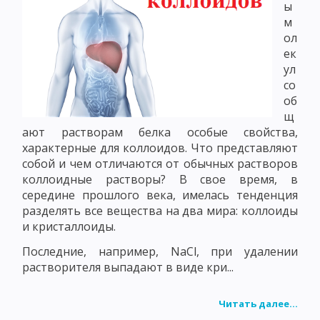
ы
м
ол
ек
ул
со
об
щ
ают растворам белка особые свойства,
характерные для коллоидов. Что представляют
собой и чем отличаются от обычных растворов
коллоидные растворы? В свое время, в
середине прошлого века, имелась тенденция
разделять все вещества на два мира: коллоиды
и кристаллоиды.
Последние, например, NaCl, при удалении
растворителя выпадают в виде кри...
Читать далее...