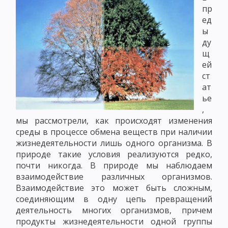
пр
ед
ы
ду
щ
ей
ст
ат
ье
,
мы рассмотрели, как происходят изменения
среды в процессе обмена веществ при наличии
жизнедеятельности лишь одного организма. В
природе такие условия реализуются редко,
почти никогда. В природе мы наблюдаем
взаимодействие различных организмов.
Взаимодействие это может быть сложным,
соединяющим в одну цепь превращений
деятельность многих организмов, причем
продукты жизнедеятельности одной группы