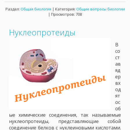
Раздел:
Общая биология
| Категория:
Общие вопросы биологии
| Просмотров: 708
Нуклеопротеиды
В
со
ст
ав
яд
ер
вх
од
ят
ос
об
ые химические соединения, так называемые
нуклеопротеиды, представляющие собой
соединение белков с нуклеиновыми кислотами.