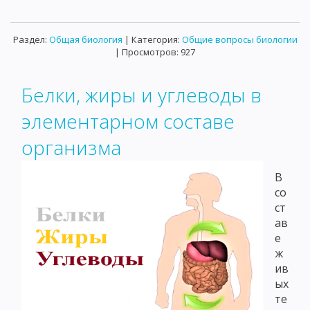
Раздел:
Общая биология
| Категория:
Общие вопросы биологии
| Просмотров: 927
Белки, жиры и углеводы в
элементарном составе
организма
В
со
ст
ав
е
ж
ив
ых
те