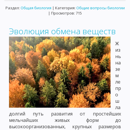
Раздел:
Общая биология
| Категория:
Общие вопросы биологии
| Просмотров: 715
Эволюция обмена веществ
Ж
из
нь
на
зе
м
ле
пр
о
ш
ла
долгий путь развития от простейших
мельчайших живых форм до
высокоорганизованных, крупных размеров