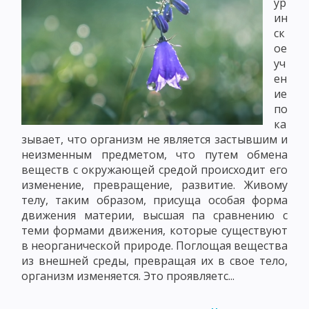
ур
ин
ск
ое
уч
ен
ие
по
ка
зывает, что организм не является застывшим и
неизменным предметом, что путем обмена
веществ с окружающей средой происходит его
изменение, превращение, развитие. Живому
телу, таким образом, присуща особая форма
движения материи, высшая па сравнению с
теми формами движения, которые существуют
в неорганической природе. Поглощая вещества
из внешней среды, превращая их в свое тело,
организм изменяется. Это проявляетс...