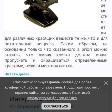
ае
мо
сти
кл
ет
ки
для различных красящих веществ те же, что и для
питательных веществ. Таким образом, на
основании только что сказанного a priori можно
сказать, что живая клетка должна иначе
пропускать и окрашиваться определенными
красками, нежели мертвая клетка.
Читать далее...
Этот сайт использует файлы cookies для более
комфортной работы пользователя. Продолжая просмотр
Политикой
страниц сайта, вы соглашаетесь с
Интересные факты
использования файлов cookies
.
Информация медицинской
СОГЛАСИТЬСЯ