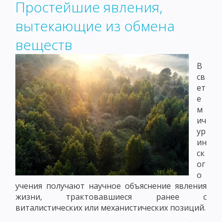
Простейшие явления,
вытекающие из обмена
веществ
В
св
ет
е
м
ич
ур
ин
ск
ог
о
учения получают научное объяснение явления
жизни, трактовавшиеся ранее с
виталистических или механистических позиций.