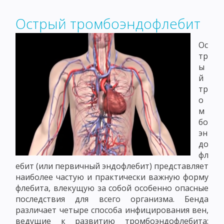
Острый тромбоэндофлебит
Ос
тр
ы
й
тр
о
м
бо
эн
до
фл
ебит (или первичный эндофлебит) представляет
наиболее частую и практически важную форму
флебита, влекущую за собой особенно опасные
последствия для всего организма. Бенда
различает четыре способа инфицирования вен,
ведущие к развитию тромбоэндофлебита: