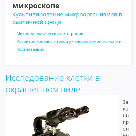
микроскопе
Культивирование микроорганизмов в
различной среде
Микробиологические фотографии
Развитие кровяных телец у человека эмбионально и
постнатально
Исследование клетки в
окрашенном виде
За
ко
ны
пр
он
иц