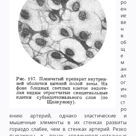
ро
ен
ие
ве
н
в
об
щ
е
м
ан
ал
ог
ич
но
ст
ро
ению артерий, однако эластические и
мышечные элементы в их стенках развиты
гораздо слабее, чем в стенках артерий. Резко
выражены в венах соединительнотканные