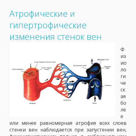
Атрофические и
гипертрофические
изменения стенок вен
Ф
из
ио
ло
ги
че
ск
ая
бо
ле
е
или менее равномерная атрофия всех слоев
стенки вен наблюдается при запустении вен,