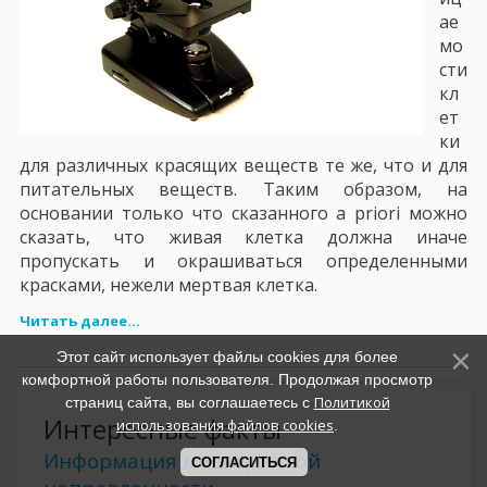
ае
мо
сти
кл
ет
ки
для различных красящих веществ те же, что и для
питательных веществ. Таким образом, на
основании только что сказанного a priori можно
сказать, что живая клетка должна иначе
пропускать и окрашиваться определенными
красками, нежели мертвая клетка.
Читать далее...
Этот сайт использует файлы cookies для более
комфортной работы пользователя. Продолжая просмотр
Политикой
страниц сайта, вы соглашаетесь с
Интересные факты
использования файлов cookies
.
Информация медицинской
СОГЛАСИТЬСЯ