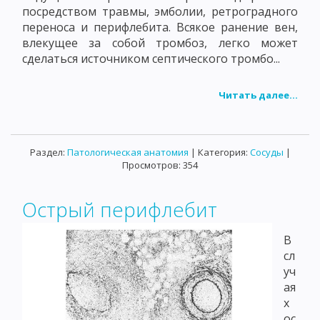
посредством травмы, эмболии, ретроградного
переноса и перифлебита. Всякое ранение вен,
влекущее за собой тромбоз, легко может
сделаться источником септического тромбо...
Читать далее...
Раздел:
Патологическая анатомия
| Категория:
Сосуды
|
Просмотров: 354
Острый перифлебит
В
сл
уч
ая
х
ос