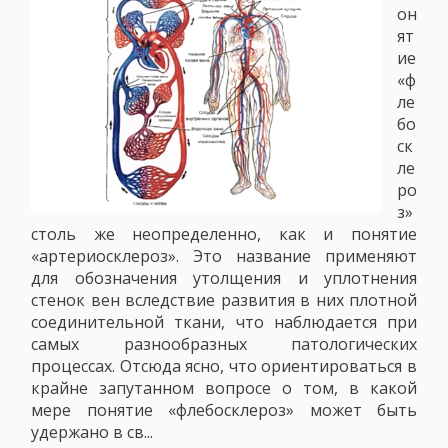
он
ят
ие
«ф
ле
бо
ск
ле
ро
з»
столь же неопределенно, как и понятие
«артериосклероз». Это название применяют
для обозначения утолщения и уплотнения
стенок вен вследствие развития в них плотной
соединительной ткани, что наблюдается при
самых разнообразных патологических
процессах. Отсюда ясно, что ориентироваться в
крайне запутанном вопросе о том, в какой
мере понятие «флебосклероз» может быть
удержано в св...