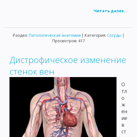
Читать далее...
Раздел:
Патологическая анатомия
| Категория:
Сосуды
|
Просмотров: 417
Дистрофическое изменение
стенок вен
О
тл
о
ж
ен
ие
в
ст