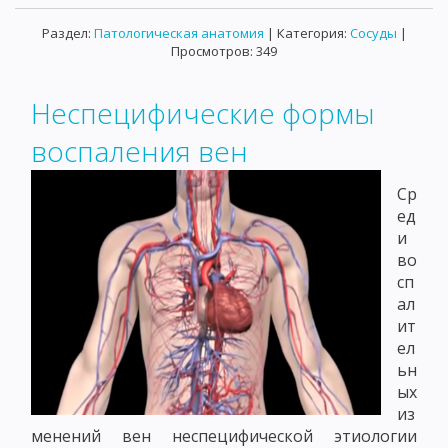
Раздел:
Патологическая анатомия
| Категория:
Сосуды
|
Просмотров: 349
Неспецифические формы
воспаления вен
Ср
ед
и
во
сп
ал
ит
ел
ьн
ых
из
менений вен неспецифической этиологии