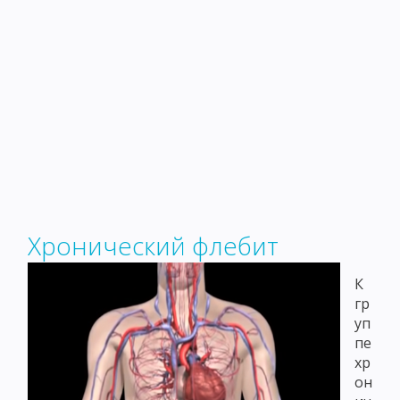
Хронический флебит
К
гр
уп
пе
хр
он