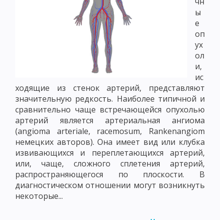
чн
ы
е
оп
ух
ол
и,
ис
ходящие из стенок артерий, представляют
значительную редкость. Наиболее типичной и
сравнительно чаще встречающейся опухолью
артерий является артериальная ангиома
(angioma arteriale, racemosum, Rankenangiom
немецких авторов). Она имеет вид или клубка
извивающихся и переплетающихся артерий,
или, чаще, сложного сплетения артерий,
распространяющегося по плоскости. В
диагностическом отношении могут возникнуть
некоторые...