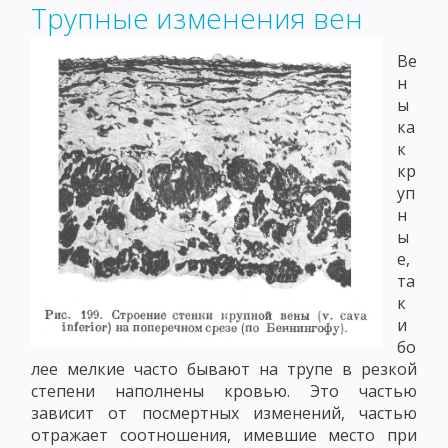
Трупные изменения вен
Ве
н
ы
ка
к
кр
уп
н
ы
е,
та
к
и
бо
лее мелкие часто бывают на трупе в резкой
степени наполнены кровью. Это частью
зависит от посмертных изменений, частью
отражает соотношения, имевшие место при