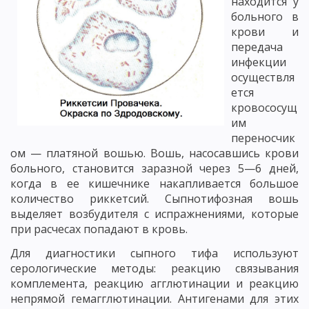
находится у
больного в
крови и
передача
инфекции
осуществля
ется
кровососущ
им
переносчик
ом — платяной вошью. Вошь, насосавшись крови
больного, становится заразной через 5—6 дней,
когда в ее кишечнике накапливается большое
количество риккетсий. Сыпнотифозная вошь
выделяет возбудителя с испражнениями, которые
при расчесах попадают в кровь.
Для диагностики сыпного тифа используют
серологические методы: реакцию связывания
комплемента, реакцию агглютинации и реакцию
непрямой гемагглютинации. Антигенами для этих