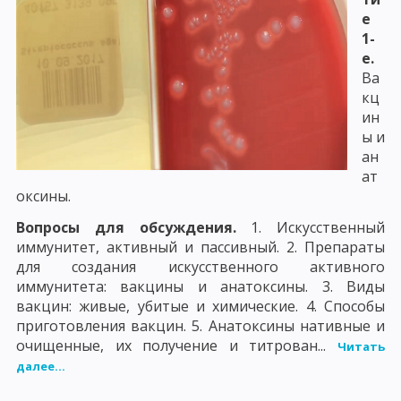
е
1-
е.
Ва
кц
ин
ы и
ан
ат
оксины.
Вопросы для обсуждения.
1. Искусственный
иммунитет, активный и пассивный. 2. Препараты
для создания искусственного активного
иммунитета: вакцины и анатоксины. 3. Виды
вакцин: живые, убитые и химические. 4. Способы
приготовления вакцин. 5. Анатоксины нативные и
очищенные, их получение и титрован...
Читать
далее...