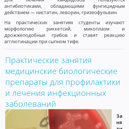
антибиотиками, обладающими фунгицидным
действием — нистатин, леворин, гризеофульвин.
На практических занятиях студенты изучают
морфологию риккетсий, микоплазм и
дрожжеподобных грибов и ставят реакцию
агглютинации при сыпном тифе.
Практические занятия
медицинские биологические
препараты для профилактики
и лечения инфекционных
заболеваний
За
ня
ти