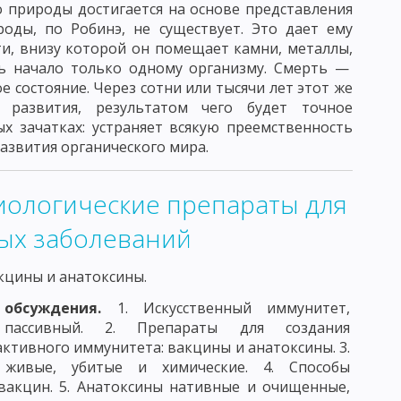
 природы достигается на основе представления
ОД ФЛЮОРЕСЦИРУЮЩИХ АНТИТЕЛ
оды, по Робинэ, не существует. Это дает ему
ти, внизу которой он помещает камни, металлы,
СКИЕ РЕАКЦИИ НЕМЕДЛЕННОГО ТИПА
ть начало только одному организму. Смерть —
состояние. Через сотни или тысячи лет этот же
КТНЫЕ ДЕРМАТИТЫ
ЛЕКАРСТВЕННАЯ АЛЛЕРГИЯ
 развития, результатом чего будет точное
ККИ
СТАФИЛОКОККИ
СТРЕПТОКОККИ
х зачатках: устраняет всякую преемственность
азвития органического мира.
ОЗБУДИТЕЛИ БРЮШНОГО ТИФА И ПАРАТИФОВ А И В
АЯ ПАЛОЧКА
КОРИНЕБАКТЕРИИ
иологические препараты для
ых заболеваний
ЗБУДИТЕЛЬ ЛЕПРЫ
БУДИТЕЛЬ ТУЛЯРЕМИИ
кцины и анатоксины.
КЛОСТРИДИИ ПЕРФРИНГЕНС
 обсуждения.
1. Искусственный иммунитет,
пассивный. 2. Препараты для создания
ТЕЛЬ БОТУЛИЗМА
ПАТОГЕННЫЕ СПИРОХЕТЫ
активного иммунитета: вакцины и анатоксины. 3.
 живые, убитые и химические. 4. Способы
И КЛЕЩЕВОГО ВОЗРАТНОГО ТИФА
вакцин. 5. Анатоксины нативные и очищенные,