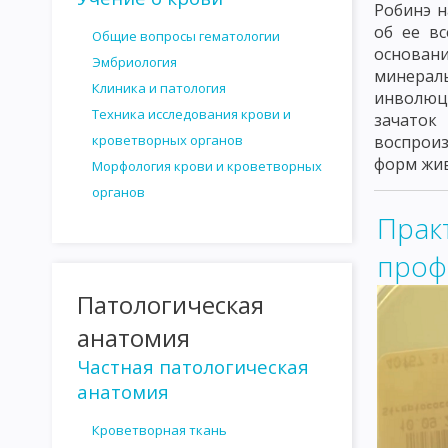
Робинэ н
РЕАКЦИЯ ГЕМАГГЛЮТИНАЦИИ
РЕАКЦИЯ ПРЕЦИПИТАЦИИ
об ее в
Общие вопросы гематологии
основани
РЕАКЦИЯ НЕЙТРАЛИЗАЦИИ
ВАКЦИНЫ И СЫВОРОТКИ. ПРИН
Эмбриология
минерал
Клиника и патология
инволюци
АНАФИЛАКСИЯ
АТОПИИ
ПОВЫШЕННАЯ ЧУВСТВИТЕЛЬН
Техника исследования крови и
зачаток
СЫВОРОТОЧНАЯ БОЛЕЗНЬ
МЕТОДЫ МИКРОБИОЛОГИЧЕСКО
кроветворных органов
воспроиз
форм жив
Морфология крови и кроветворных
ПНЕВМОКОККИ
МЕНИНГОКОККИ
ГОНОКОККИ
СЕМЕ
органов
ВОЗБУДИТЕЛИ ПИЩЕВЫХ ТОКСИКОИНФЕКЦИЙ
ШИГГЕЛЫ
Прак
проф
ВОЗБУДИТЕЛЬ ДИФТЕРИИ
ВОЗБУДИТЕЛЬ ЛИСТЕРИОЗА
Патологическая
ГЕМОГЛОБИНОФИЛЬНЫЕ БАКТЕРИИ
ВОЗБУДИТЕЛЬ КОКЛ
анатомия
ВОЗБУДИТЕЛИ БРУЦЕЛЛЕЗА
СЕМЕЙСТВО BACILLACEAE
В
Частная патологическая
КЛОСТРИДИ ЭДЕМАТИЕНС
КЛОСТРИДИИ СЕПТИКУМ
КЛ
анатомия
ТРЕПОНЕМЫ
ВОЗБУДИТЕЛЬ СИФИЛИСА
БОРРЕЛИИ
Кроветворная ткань