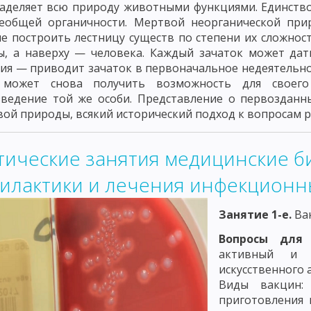
аделяет всю природу животными функциями. Единство
РЕАКЦИЯ ЛИЗИСА
РЕАКЦИЯ СВЯЗЫВАНИЯ КОМПЛЕМЕНТА
МЕТ
сеобщей органичности. Мертвой неорганической прир
е построить лестницу существ по степени их сложнос
ЦИПЫ ИХ ПРИМЕНЕНИЯ
АЛЛЕРГИЯ И АНАФИЛАКСИЯ
АЛЛЕРГИЧЕ
ы, а наверху — человека. Каждый зачаток может да
я — приводит зачаток в первоначальное недеятельное 
ОСТЬ ЗАМЕДЛЕННОГО ТИПА
ИНФЕКЦИОННАЯ АЛЛЕРГИЯ
КОНТА
 может снова получить возможность для своего
Й ДИАГНОСТИКИ ИНФЕКЦИОННЫХ ЗАБОЛЕВАНИЙ
ПАТОГЕННЫЕ КО
ведение той же особи. Представление о первозданны
ой природы, всякий исторический подход к вопросам р
ЙСТВО КИШЕЧНЫХ БАКТЕРИЙ
ЭШЕРИХИИ
САЛЬМОНЕЛЛЫ
В
ПРОТЕЙ
КЛЕБСИЕЛЛЫ
ХОЛЕРНЫЕ ВИБРИОНЫ
СИНЕГНОЙН
тические занятия медицинские б
илактики и лечения инфекционн
СЕМЕЙСТВО МИКРОБАКТЕРИЙ
ВОЗБУДИТЕЛЬ ТУБЕРКУЛЕЗА
ВО
ЮША
ВОЗБУДИТЕЛЬ ИНФЛЮЭНЦЫ
ВОЗБУДИТЕЛЬ ЧУМЫ
ВОЗ
Занятие 1-е.
Ва
ОЗБУДИТЕЛЬ СИБИРСКОЙ ЯЗВЫ
ВОЗБУДИТЕЛИ ГАЗОВОЙ ГАНГРЕНЫ
Вопросы для
активный и 
ОСТРИДИ ГИСТОЛИТИКУМ
ВОЗБУДИТЕЛЬ СТОЛБНЯКА
ВОЗБУДИ
искусственного 
Виды вакцин:
ВОЗБУДИТЕЛЬ ЭПИДЕМИЧЕСКОГО ВОЗРАТНОГО ТИФА
ВОЗБУДИТЕЛ
приготовления 