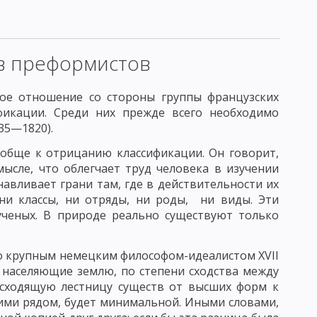
МОРФОЛОГИЯ МИКРООРГАНИЗМОВ
БАКТЕРИИ
ОПИЧЕСКОГО ИССЛЕДОВАНИЯ МИКРОБОВ
в преформистов
 МИКРОСКОПИЯ
ЭЛЕКТРОННАЯ МИКРОСКОПИЯ
кое отношение со стороны группы французских
ОВ
ФЕРМЕНТЫ
ификации. Среди них прежде всего необходимо
35—1820).
КРООРГАНИЗМОВ
ообще к отрицанию классификации. Он говорит,
ысле, что облегчает труд человека в изучении
анавливает грани там, где в действительности их
ИРОВАНИЕ АКТИНОМИЦЕТОВ И ГРИБОВ
ни классы, ни отряды, ни роды, ни виды. Эти
ученых. В природе реально существуют только
АТОРИЯ
НОРМАЛЬНАЯ МИКРОФЛОРА ЧЕЛОВЕКА
го крупным немецким философом-идеалистом XVII
, населяющие землю, по степени сходства между
ПРИРОДЕ
КРУГОВОРОТ СЕРЫ, ФОСФОРА И ЖЕЛЕЗА
нисходящую лестницу существ от высших форм к
щими рядом, будет минимальной. Иными словами,
АКТОРОВ
ДЕЙСТВИЕ БИОЛОГИЧЕСКИХ ФАКТОРОВ