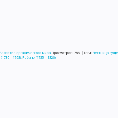
Развитие органического мира
Просмотров
:
788
|
Теги
:
Лестница суще
 (1730—1798)
,
Робинэ (1735—1820)