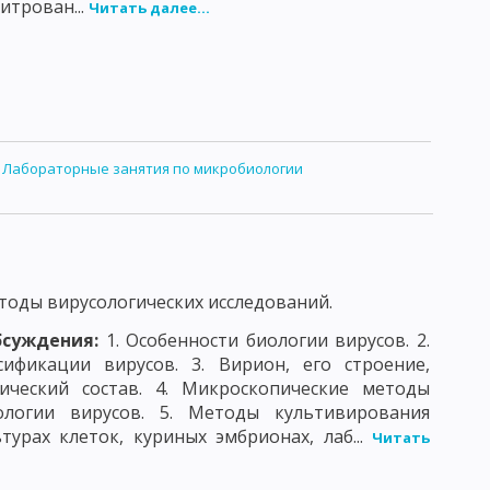
итрован...
Читать далее...
ИТЕЛЬ КЛЕЩЕВОГО РИККЕТСИОЗА
НИТОЗА
ВОЗБУДИТЕЛЬ ТРАХОМЫ
ДЕ
ВИРУС НАТУРАЛЬНОЙ ОСПЫ
МЕЙСТВО АДЕНОВИРИДЕ
:
Лабораторные занятия по микробиологии
 ПАРАГРИППА
С БЕШЕНСТВА
СЕМЕЙСТВО ПИКОРНАВИРИДЕ
ФАЛИТА
оды вирусологических исследований.
ВИРУС СЫВОРОТОЧНОГО ГЕПАТИТА
бсуждения:
1. Особенности биологии вирусов. 2.
ВОЗБУДИТЕЛИ ДЕРМАТСМИКОЗОВ
ификации вирусов. 3. Вирион, его строение,
ческий состав. 4. Микроскопические методы
АНИИ
ТОКСОПЛАМЫ
ологии вирусов. 5. Методы культивирования
турах клеток, куриных эмбрионах, лаб...
Читать
ЕДОВАНИЕ ВОЗДУХА