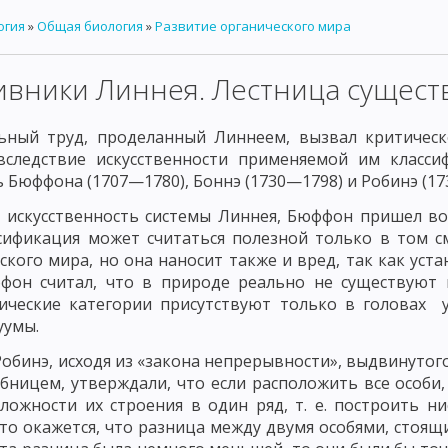
огия
»
Общая биология
»
Развитие органического мира
ИЯМИ
СИСТЕМАТИКА И КЛАССИФИКАЦИЯ МИКРООРГАНИЗМОВ
АКТИНОМИЦЕТЫ
ГРИБЫ
ПРОСТЕЙШИЕ
МЕТОДЫ МИКРОСК
ивники Линнея. Лестница сущест
ПОЛЕ
ФАЗО-КОНТРАСТНАЯ МИКРОСКОПИЯ
ЛЮМИНЕСЦЕНТНАЯ
льный труд, проделанный Линнеем, вызвал критичес
 МИКРООРГАНИЗМОВ
ПИТАНИЕ И МЕТАБОЛИЗМ МИКРООРГАНИЗМ
 вследствие искусственности применяемой им класс
 Бюффона (1707—1780), Боннэ (1730—1798) и Робинэ (17
КТЕРИЙ И АРОМАТИЧЕСКИЕ ВЕЩЕСТВА
РОСТ И РАЗМНОЖЕНИЕ МИ
 искусственность системы Линнея, Бюффон пришел в
ИЕ БАКТЕРИЙ
МЕТОДЫ КУЛЬТИВИРОВАНИЯ АНАЭРОБОВ
сификация может считаться полезной только в том см
ского мира, но она наносит также и вред, так как уст
ЭРОБОВ
КУЛЬТИВИРОВАНИЕ МИКОПЛАЗМ И L - ФОРМ
КУЛЬТИВ
ффон считал, что в природе реально не существуют 
тические категории присутствуют только в головах 
ОВАНИЕ РИККЕТСКИЙ И ВИРУСОВ
МИКРОБИОЛОГИЧЕСКАЯ ЛАБОР
уумы.
ОФЛОРА ПОЧВЫ
МИКРОФЛОРА ВОДЫ
МИКРОФЛОРА ВОЗДУХА
Робинэ, исходя из «закона непрерывности», выдвинуто
бницем, утверждали, что если расположить все особи
ДЕ
КРУГОВОРОТ УГЛЕРОДА В ПРИРОДЕ
КРУГОВОРОТ АЗОТА В 
ложности их строения в один ряд, т. е. построить 
то окажется, что разница между двумя особями, стоя
ДЕЙСТВИЕ ФИЗИЧЕСКИХ ФАКТОРОВ
ДЕЙСТВИЕ ХИМИЧЕСКИХ Ф