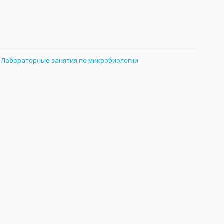
ЫХ МИКРООРГАНИЗМОВ
РОДУКТОВ
ИРОВАННЫХ ПИЩЕВЫХ ПРОДУКТОВ
:
Лабораторные занятия по микробиологии
УЖАЮЩЕЙ ОБСТАНОВКИ
ЯМ ПО МИКРОБИОЛОГИИ
ОБЩАЯ БИОЛОГИЯ