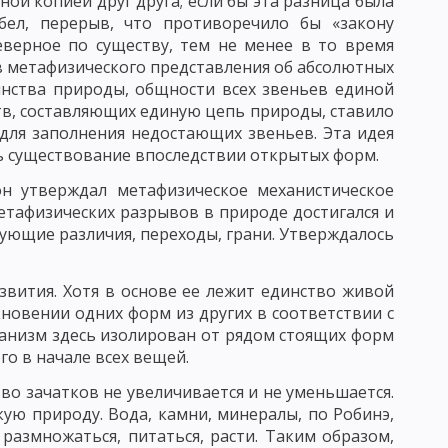
ной копией друг друга; если бы эта разница была
бел, перерыв, что противоречило бы «закону
ИБОВ И АКТИНОМИЦЕТОВ
еверное по существу, тем не менее в то время
в метафизического представления об абсолютных
 ПРОИСХОЖДЕНИЯ
инства природы, общности всех звеньев единой
ЫЕ СВОЙСТВА БАКТЕРИОФАГА
в, составляющих единую цепь природы, ставило
м для заполнения недостающих звеньев. Эта идея
ИЕ БАКТЕРИОФАГА
ь существование впоследствии открытых форм.
НЧИВОСТЬ, ИЛИ МОДИФИКАЦИЯ
он утверждал метафизическое механистическое
етафизических разрывов в природе достигался и
ДУКЦИЯ
БАКТЕРИАЛЬНЫЕ ПЛАЗМИДЫ
вующие различия, переходы, грани. Утверждалось
СТЬ И ВИРУЛЕНТНОСТЬ МИКРОБОВ
звития. Хотя в основе ее лежит единство живой
УЧЕНИЕ ОБ ИММУНИТЕТЕ
кновении одних форм из других в соответствии с
рганизм здесь изолирован от рядом стоящих форм
ГУМОРАЛЬНЫЕ ФАКТОРЫ ЗАЩИТЫ
АНТИГЕНЫ
го в начале всех вещей.
ЕХАНИЗМ СОЕДИНЕНИЯ АНТИГЕНА С АНТИТЕЛОМ
во зачатков не увеличивается и не уменьшается.
кую природу. Вода, камни, минералы, по Робинэ,
РЕАКЦИЯ АГГЛЮТИНАЦИИ
размножаться, питаться, расти. Таким образом,