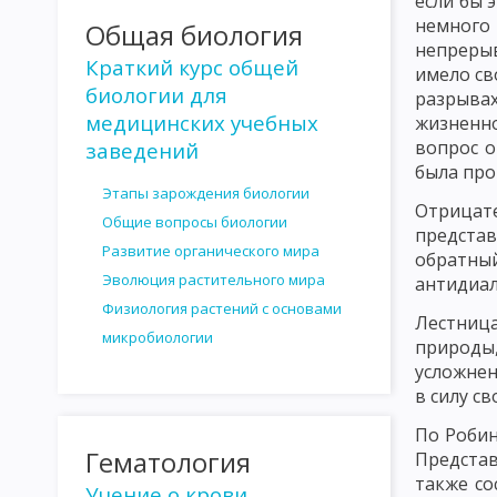
если бы 
немного
Общая биология
СТЕРИЛИЗАЦИЯ И ДЕЗИНФЕКЦИЯ
АНТАГОНИЗМ МИКРОБОВ
непрерыв
Краткий курс общей
имело св
АНТИБИОТИКИ, ПОЛУЧЕННЫЕ ИЗ БАКТЕРИЙ
АНТИБИОТИКИ,
биологии для
разрывах
ОПРЕДЕЛЕНИЕ ЧУВСТВИТЕЛЬНОСТИ МИКРОБОВ К АНТИБИОТИ
медицинских учебных
жизненно
вопрос о
заведений
ВЗАИМОДЕЙСТВИЕ ФАГОВ И БАКТЕРИЙ
ЛИЗОГЕНИЯ
РА
была про
Этапы зарождения биологии
ЗНАЧЕНИЕ БАКТЕРИОФАГА КАК ФАКТОРА ИЗМЕНЧИВОСТИ БАК
Отрицат
Общие вопросы биологии
представ
ГЕНОТИПИЧЕСКАЯ ИЗМЕНЧИВОСТЬ
МУТАЦИИ
ГЕНЕТИЧ
Развитие органического мира
обратный
Эволюция растительного мира
антидиал
УЧЕНИЕ ОБ ИНФЕКЦИИ
РОЛЬ МИКРООРГАНИЗМОВ В ИНФЕ
Физиология растений с основами
Лестница
микробиологии
РОЛЬ МАКРООРГАНИЗМА В ИНФЕКЦИОННОМ ПРОЦЕССЕ
Т
природы,
усложнен
ВИДЫ И ФОРМЫ ИММУНИТЕТА
ФАКТОРЫ И МЕХАНИЗМЫ И
в силу с
АНТИГЕНЫ МИКРООРГАНИЗМОВ
АНТИГЕНЫ ЖИВОТНЫХ ОР
По Робин
Гематология
Представ
ТЕОРИИ ИММУНИТЕТА
ИСПОЛЬЗОВАНИЕ ИММУНОЛОГИЧЕС
также со
Учение о крови