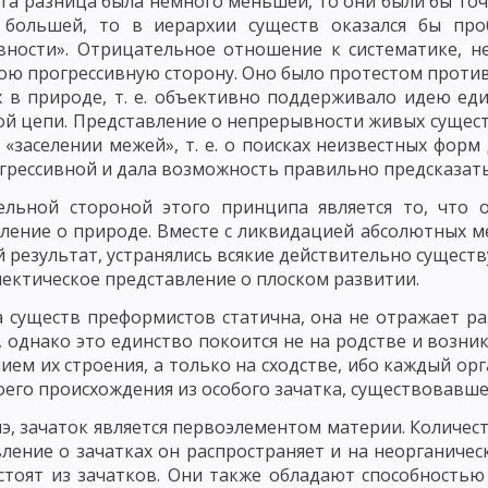
эта разница была немного меньшей, то они были бы точ
 большей, то в иерархии существ оказался бы про
 И АНТИБИОТИКИ
ВАЖНЕЙШИЕ АНТИБИОТИКИ, ПОЛУЧЕННЫЕ ИЗ ГР
ности». Отрицательное отношение к систематике, н
ою прогрессивную сторону. Оно было протестом проти
 ВЫДЕЛЕННЫЕ ИЗ ВЫСШИХ РАСТЕНИЙ
АНТИБИОТИКИ ЖИВОТНОГО
 в природе, т. е. объективно поддерживало идею ед
КАМ
БАКТЕРИОФАГ И БАКТЕРИОФАГИЯ
МОРФОЛОГИЯ И ОСНОВН
й цепи. Представление о непрерывности живых сущест
 «заселении межей», т. е. о поисках неизвестных фор
СПРОСТРАНЕНИЕ ФАГОВ В ПРИРОДЕ
ПРАКТИЧЕСКОЕ ИСПОЛЬЗОВАН
грессивной и дала возможность правильно предсказат
ТЕРИЙ
ГЕНЕТИКА МИКРООРГАНИЗМОВ
ФЕНОТИПИЧЕСКАЯ ИЗМЕ
ельной стороной этого принципа является то, что 
ление о природе. Вместе с ликвидацией абсолютных м
ЕСКИЕ РЕКОМБИНАЦИ - КОНЪЮГАЦИЯ
ТРАНСФОРМАЦИЯ
ТРАНС
 результат, устранялись всякие действительно сущест
ектическое представление о плоском развитии.
КЦИОННОМ ПРОЦЕССЕ
ФАКТОРЫ, ОБУСЛАВЛИВАЮЩИЕ ПАТОГЕННО
 существ преформистов статична, она не отражает ра
ЕЧЕНИЕ ИНФЕКЦИОННОГО ПРОЦЕССА
ЭПИДЕМИЧЕСКИЙ ПРОЦЕСС
 однако это единство покоится не на родстве и возни
ием их строения, а только на сходстве, ибо каждый о
ММУНИТЕТА
ЗАЩИТНАЯ ФУНКЦИЯ ВОСПАЛЕНИЯ И ФАГОЦИТОЗ
воего происхождения из особого зачатка, существовавше
ГАНИЗМОВ
АНТИТЕЛА
КЛЕТОЧНЫЕ ОСНОВЫ ИММУНИТЕТА
М
э, зачаток является первоэлементом материи. Количест
ление о зачатках он распространяет и на неорганичес
КИХ РЕАКЦИЙ ДЛЯ ДИАГНОСТИКИ ИНФЕКЦИОННЫХ ЗАБОЛЕВАНИЙ
стоят из зачатков. Они также обладают способностью 