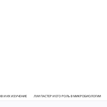
В И ИХ ИЗУЧЕНИЕ
ЛУИ ПАСТЕР И ЕГО РОЛЬ В МИКРОБИОЛОГИИ
ГИ
И. И. МЕЧНИКОВ И РОЛЬ РУССКИХ УЧЕНЫХ В МИКРОБИОЛОГИ