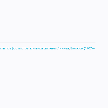
ств преформистов
,
критика системы Линнея
,
Бюффон (1707—