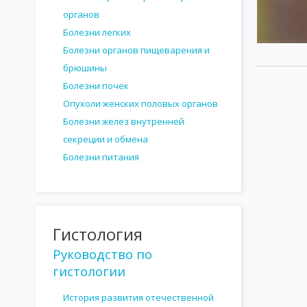
САНИТАРНО-БАКТЕРИОЛОГИЧЕСКОЕ ИССЛЕДОВАНИЕ ВОДЫ
органов
САНИТАРНО - БАКТЕРИОЛОГИЧЕСКОЕ ИССЛЕДОВАНИЕ ПОЧВЫ
Болезни легких
Болезни органов пищеварения и
ИССЛЕДОВАНИЕ МОЛОКА И МОЛОЧНЫХ ПРОДУКТОВ
ИССЛ
брюшины
ИССЛЕДОВАНИЕ НАПИТКОВ И СИРОПОВ
САНИТАРНО-БАКТ
Болезни почек
Опухоли женских половых органов
ИССЛЕДОВАНИЕ ПЕРЕВЯЗОЧНОГО И ХИРУРГИЧЕСКОГО МАТЕРИ
Болезни желез внутренней
ГЕМАТОЛОГИЯ
ГИСТОЛОГИЯ
ИНТЕРЕСНАЯ ИНФОРМАЦИ
секреции и обмена
Болезни питания
Гистология
Руководство по
гистологии
История развития отечественной