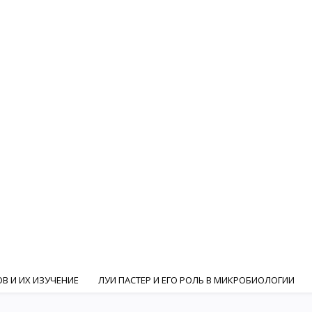
В И ИХ ИЗУЧЕНИЕ
ЛУИ ПАСТЕР И ЕГО РОЛЬ В МИКРОБИОЛОГИИ
ГИ
И. И. МЕЧНИКОВ И РОЛЬ РУССКИХ УЧЕНЫХ В МИКРОБИОЛОГИ