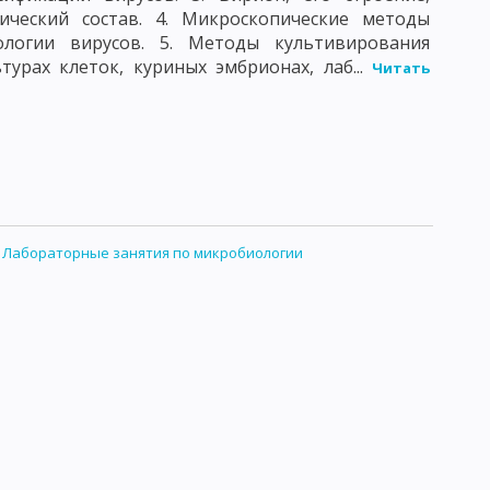
ИТЕЛЬ КЛЕЩЕВОГО РИККЕТСИОЗА
ческий состав. 4. Микроскопические методы
ологии вирусов. 5. Методы культивирования
НИТОЗА
ВОЗБУДИТЕЛЬ ТРАХОМЫ
турах клеток, куриных эмбрионах, лаб...
Читать
ДЕ
ВИРУС НАТУРАЛЬНОЙ ОСПЫ
МЕЙСТВО АДЕНОВИРИДЕ
 ПАРАГРИППА
С БЕШЕНСТВА
СЕМЕЙСТВО ПИКОРНАВИРИДЕ
:
Лабораторные занятия по микробиологии
ФАЛИТА
ВИРУС СЫВОРОТОЧНОГО ГЕПАТИТА
ВОЗБУДИТЕЛИ ДЕРМАТСМИКОЗОВ
АНИИ
ТОКСОПЛАМЫ
ЕДОВАНИЕ ВОЗДУХА