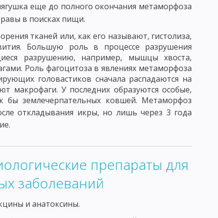
лягушка еще до полного окончания метаморфоза
ИБОВ И АКТИНОМИЦЕТОВ
равы в поисках пищи.
 ПРОИСХОЖДЕНИЯ
рения тканей или, как его называют, гистолиза,
вития. Большую роль в процессе разрушения
ЫЕ СВОЙСТВА БАКТЕРИОФАГА
щиеся разрушению, например, мышцы хвоста,
ами. Роль фагоцитоза в явлениях метаморфоза
ИЕ БАКТЕРИОФАГА
рующих головастиков сначала распадаются на
ют макрофаги. У последних образуются особые,
НЧИВОСТЬ, ИЛИ МОДИФИКАЦИЯ
к бы землечерпательных ковшей. Метаморфоз
ДУКЦИЯ
БАКТЕРИАЛЬНЫЕ ПЛАЗМИДЫ
сле откладывания икры, но лишь через 3 года
ие.
СТЬ И ВИРУЛЕНТНОСТЬ МИКРОБОВ
УЧЕНИЕ ОБ ИММУНИТЕТЕ
иологические препараты для
ГУМОРАЛЬНЫЕ ФАКТОРЫ ЗАЩИТЫ
АНТИГЕНЫ
ых заболеваний
ЕХАНИЗМ СОЕДИНЕНИЯ АНТИГЕНА С АНТИТЕЛОМ
кцины и анатоксины.
РЕАКЦИЯ АГГЛЮТИНАЦИИ