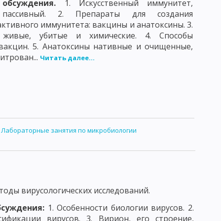
 обсуждения.
1. Искусственный иммунитет,
ОД ФЛЮОРЕСЦИРУЮЩИХ АНТИТЕЛ
пассивный. 2. Препараты для создания
активного иммунитета: вакцины и анатоксины. 3.
СКИЕ РЕАКЦИИ НЕМЕДЛЕННОГО ТИПА
 живые, убитые и химические. 4. Способы
вакцин. 5. Анатоксины нативные и очищенные,
КТНЫЕ ДЕРМАТИТЫ
ЛЕКАРСТВЕННАЯ АЛЛЕРГИЯ
итрован...
Читать далее...
ККИ
СТАФИЛОКОККИ
СТРЕПТОКОККИ
ОЗБУДИТЕЛИ БРЮШНОГО ТИФА И ПАРАТИФОВ А И В
АЯ ПАЛОЧКА
КОРИНЕБАКТЕРИИ
ЗБУДИТЕЛЬ ЛЕПРЫ
:
Лабораторные занятия по микробиологии
БУДИТЕЛЬ ТУЛЯРЕМИИ
КЛОСТРИДИИ ПЕРФРИНГЕНС
ТЕЛЬ БОТУЛИЗМА
ПАТОГЕННЫЕ СПИРОХЕТЫ
оды вирусологических исследований.
И КЛЕЩЕВОГО ВОЗРАТНОГО ТИФА
бсуждения:
1. Особенности биологии вирусов. 2.
ификации вирусов. 3. Вирион, его строение,