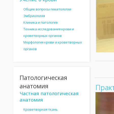
РЕАКЦИЯ ГЕМАГГЛЮТИНАЦИИ
РЕАКЦИЯ ПРЕЦИПИТАЦИИ
Общие вопросы гематологии
РЕАКЦИЯ НЕЙТРАЛИЗАЦИИ
ВАКЦИНЫ И СЫВОРОТКИ. ПРИН
Эмбриология
Клиника и патология
АНАФИЛАКСИЯ
АТОПИИ
ПОВЫШЕННАЯ ЧУВСТВИТЕЛЬН
Техника исследования крови и
СЫВОРОТОЧНАЯ БОЛЕЗНЬ
МЕТОДЫ МИКРОБИОЛОГИЧЕСКО
кроветворных органов
Морфология крови и кроветворных
ПНЕВМОКОККИ
МЕНИНГОКОККИ
ГОНОКОККИ
СЕМЕ
органов
ВОЗБУДИТЕЛИ ПИЩЕВЫХ ТОКСИКОИНФЕКЦИЙ
ШИГГЕЛЫ
ВОЗБУДИТЕЛЬ ДИФТЕРИИ
ВОЗБУДИТЕЛЬ ЛИСТЕРИОЗА
Патологическая
ГЕМОГЛОБИНОФИЛЬНЫЕ БАКТЕРИИ
ВОЗБУДИТЕЛЬ КОКЛ
анатомия
Прак
ВОЗБУДИТЕЛИ БРУЦЕЛЛЕЗА
СЕМЕЙСТВО BACILLACEAE
В
Частная патологическая
КЛОСТРИДИ ЭДЕМАТИЕНС
КЛОСТРИДИИ СЕПТИКУМ
КЛ
анатомия
ТРЕПОНЕМЫ
ВОЗБУДИТЕЛЬ СИФИЛИСА
БОРРЕЛИИ
Кроветворная ткань