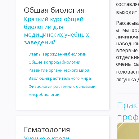
составл
Общая биология
СТЕРИЛИЗАЦИЯ И ДЕЗИНФЕКЦИЯ
АНТАГОНИЗМ МИКРОБОВ
выходит 
Краткий курс общей
АНТИБИОТИКИ, ПОЛУЧЕННЫЕ ИЗ БАКТЕРИЙ
АНТИБИОТИКИ,
Рассасыв
биологии для
а матер
ОПРЕДЕЛЕНИЕ ЧУВСТВИТЕЛЬНОСТИ МИКРОБОВ К АНТИБИОТИ
медицинских учебных
личиноч
заведений
наводня
ВЗАИМОДЕЙСТВИЕ ФАГОВ И БАКТЕРИЙ
ЛИЗОГЕНИЯ
РА
впервые
Этапы зарождения биологии
отдельны
ЗНАЧЕНИЕ БАКТЕРИОФАГА КАК ФАКТОРА ИЗМЕНЧИВОСТИ БАК
Общие вопросы биологии
очень с
ГЕНОТИПИЧЕСКАЯ ИЗМЕНЧИВОСТЬ
МУТАЦИИ
ГЕНЕТИЧ
Развитие органического мира
головаст
Эволюция растительного мира
лягушка 
УЧЕНИЕ ОБ ИНФЕКЦИИ
РОЛЬ МИКРООРГАНИЗМОВ В ИНФЕ
Физиология растений с основами
микробиологии
РОЛЬ МАКРООРГАНИЗМА В ИНФЕКЦИОННОМ ПРОЦЕССЕ
Т
Прак
ВИДЫ И ФОРМЫ ИММУНИТЕТА
ФАКТОРЫ И МЕХАНИЗМЫ И
проф
АНТИГЕНЫ МИКРООРГАНИЗМОВ
АНТИГЕНЫ ЖИВОТНЫХ ОР
Гематология
ТЕОРИИ ИММУНИТЕТА
ИСПОЛЬЗОВАНИЕ ИММУНОЛОГИЧЕС
Учение о крови