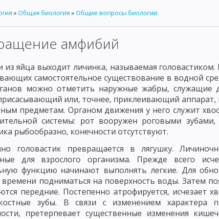
огия
»
Общая биология
»
Общие вопросы биологии
ИЯМИ
СИСТЕМАТИКА И КЛАССИФИКАЦИЯ МИКРООРГАНИЗМОВ
АКТИНОМИЦЕТЫ
ГРИБЫ
ПРОСТЕЙШИЕ
МЕТОДЫ МИКРОСК
ращение амфибий
ПОЛЕ
ФАЗО-КОНТРАСТНАЯ МИКРОСКОПИЯ
ЛЮМИНЕСЦЕНТНАЯ
и из яйца выходит личинка, называемая головастиком.
 МИКРООРГАНИЗМОВ
ПИТАНИЕ И МЕТАБОЛИЗМ МИКРООРГАНИЗМ
вающих самостоятельное существование в водной сред
рганов можно отметить наружные жабры, служащие д
КТЕРИЙ И АРОМАТИЧЕСКИЕ ВЕЩЕСТВА
РОСТ И РАЗМНОЖЕНИЕ МИ
присасывающий или, точнее, приклеивающий аппарат, 
ным предметам. Органом движения у него служит хвос
ИЕ БАКТЕРИЙ
МЕТОДЫ КУЛЬТИВИРОВАНИЯ АНАЭРОБОВ
ительной системы: рот вооружен роговыми зубами,
ика рыбообразно, конечности отсутствуют.
ЭРОБОВ
КУЛЬТИВИРОВАНИЕ МИКОПЛАЗМ И L - ФОРМ
КУЛЬТИВ
нно головастик превращается в лягушку. Личиноч
ОВАНИЕ РИККЕТСКИЙ И ВИРУСОВ
МИКРОБИОЛОГИЧЕСКАЯ ЛАБОР
рные для взрослого организма. Прежде всего исч
ьную функцию начинают выполнять легкие. Для обно
ОФЛОРА ПОЧВЫ
МИКРОФЛОРА ВОДЫ
МИКРОФЛОРА ВОЗДУХА
 времени подниматься на поверхность воды. Затем по
тся передние. Постепенно атрофируется, исчезает хв
ДЕ
КРУГОВОРОТ УГЛЕРОДА В ПРИРОДЕ
КРУГОВОРОТ АЗОТА В 
костные зубы. В связи с изменением характера п
ДЕЙСТВИЕ ФИЗИЧЕСКИХ ФАКТОРОВ
ДЕЙСТВИЕ ХИМИЧЕСКИХ Ф
ности, претерпевает существенные изменения кишеч