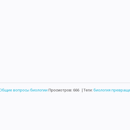
ИССЛЕДОВАНИЕ ВОДЫ НА ОПРЕДЕЛЕНИЕ САНИТАРНО-ПОКАЗАТЕЛЬН
САНИТАРНО - БАКТЕРИОЛОГИЧЕСКОЕ ИССЛЕДОВАНИЕ ПИЩЕВЫХ П
ЕДОВАНИЕ МЯСА И МЯСНЫХ ПРОДУКТОВ
ИССЛЕДОВАНИЕ КОНСЕРВ
ЕРИОЛОГИЧЕСКОЕ ИССЛЕДОВАНИЕ СМЫВОВ С РУК И ПРЕДМЕТОВ ОКР
АЛА НА СТЕРИЛЬНОСТЬ
РУКОВОДСТВО К ЛАБОРАТОРНЫМ ЗАНЯТИ
Я ИЗ МИРА МЕДИЦИНЫ
РАЗМЕЩЕНИЕ СТАТЬИ НА САЙТЕ
Общие вопросы биологии
Просмотров
:
666
|
Теги
:
биология превращ