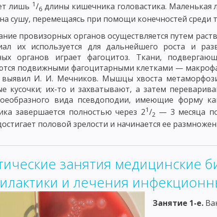
1
яет лишь
/
длины кишечника головастика. Маленькая 
6
 И АНТИБИОТИКИ
ВАЖНЕЙШИЕ АНТИБИОТИКИ, ПОЛУЧЕННЫЕ ИЗ ГР
на сушу, перемещаясь при помощи конечностей среди т
 ВЫДЕЛЕННЫЕ ИЗ ВЫСШИХ РАСТЕНИЙ
АНТИБИОТИКИ ЖИВОТНОГО
ание провизорных органов осуществляется путем раство
иал их используется для дальнейшего роста и раз
КАМ
БАКТЕРИОФАГ И БАКТЕРИОФАГИЯ
МОРФОЛОГИЯ И ОСНОВН
ных органов играет фагоцитоз. Ткани, подвергаю
ются подвижными фагоцитарными клетками — макрофаг
СПРОСТРАНЕНИЕ ФАГОВ В ПРИРОДЕ
ПРАКТИЧЕСКОЕ ИСПОЛЬЗОВАН
 выявил И. И. Мечников. Мышцы хвоста метаморфози
е кусочки; их-то и захватывают, а затем переварива
ТЕРИЙ
ГЕНЕТИКА МИКРООРГАНИЗМОВ
ФЕНОТИПИЧЕСКАЯ ИЗМЕ
воеобразного вида псевдоподии, имеющие форму ка
ЕСКИЕ РЕКОМБИНАЦИ - КОНЪЮГАЦИЯ
ТРАНСФОРМАЦИЯ
1
ТРАНС
ика завершается полностью через 2
/
— 3 месяца по
2
достигает половой зрелости и начинается ее размножен
КЦИОННОМ ПРОЦЕССЕ
ФАКТОРЫ, ОБУСЛАВЛИВАЮЩИЕ ПАТОГЕННО
ЕЧЕНИЕ ИНФЕКЦИОННОГО ПРОЦЕССА
ЭПИДЕМИЧЕСКИЙ ПРОЦЕСС
тические занятия медицинские б
ММУНИТЕТА
ЗАЩИТНАЯ ФУНКЦИЯ ВОСПАЛЕНИЯ И ФАГОЦИТОЗ
илактики и лечения инфекционн
ГАНИЗМОВ
АНТИТЕЛА
КЛЕТОЧНЫЕ ОСНОВЫ ИММУНИТЕТА
М
Занятие 1-е.
Ва
КИХ РЕАКЦИЙ ДЛЯ ДИАГНОСТИКИ ИНФЕКЦИОННЫХ ЗАБОЛЕВАНИЙ