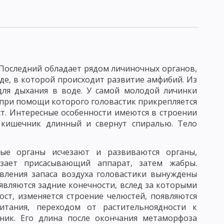
МОРФОЛОГИЯ МИКРООРГАНИЗМОВ
БАКТЕРИИ
ОПИЧЕСКОГО ИССЛЕДОВАНИЯ МИКРОБОВ
 МИКРОСКОПИЯ
ЭЛЕКТРОННАЯ МИКРОСКОПИЯ
 Последний обладает рядом личиночных органов,
ОВ
ФЕРМЕНТЫ
е, в которой происходит развитие амфибий. Из
ля дыхания в воде. У самой молодой личинки
КРООРГАНИЗМОВ
при помощи которого головастик прикрепляется
т. Интересные особенности имеются в строении
 кишечник длинный и свернут спиралью. Тело
ИРОВАНИЕ АКТИНОМИЦЕТОВ И ГРИБОВ
ные органы исчезают и развиваются органы,
АТОРИЯ
езает присасывающий аппарат, затем жабры.
вления запаса воздуха головастики вынуждены
НОРМАЛЬНАЯ МИКРОФЛОРА ЧЕЛОВЕКА
являются задние конечности, вслед за которыми
ост, изменяется строение челюстей, появляются
ПРИРОДЕ
КРУГОВОРОТ СЕРЫ, ФОСФОРА И ЖЕЛЕЗА
итания, переходом от растительноядности к
АКТОРОВ
ДЕЙСТВИЕ БИОЛОГИЧЕСКИХ ФАКТОРОВ
ник. Его длина после окончания метаморфоза