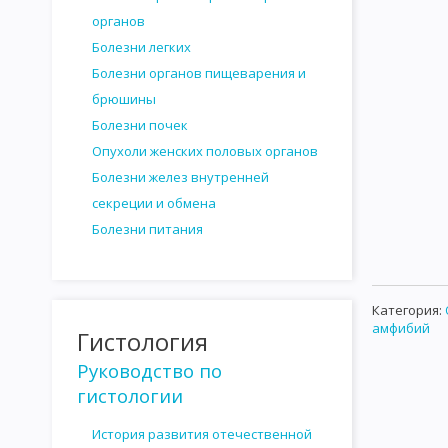
САНИТАРНО-БАКТЕРИОЛОГИЧЕСКОЕ ИССЛЕДОВАНИЕ ВОДЫ
органов
САНИТАРНО - БАКТЕРИОЛОГИЧЕСКОЕ ИССЛЕДОВАНИЕ ПОЧВЫ
Болезни легких
Болезни органов пищеварения и
ИССЛЕДОВАНИЕ МОЛОКА И МОЛОЧНЫХ ПРОДУКТОВ
ИССЛ
брюшины
ИССЛЕДОВАНИЕ НАПИТКОВ И СИРОПОВ
САНИТАРНО-БАКТ
Болезни почек
Опухоли женских половых органов
ИССЛЕДОВАНИЕ ПЕРЕВЯЗОЧНОГО И ХИРУРГИЧЕСКОГО МАТЕРИ
Болезни желез внутренней
ГЕМАТОЛОГИЯ
ГИСТОЛОГИЯ
ИНТЕРЕСНАЯ ИНФОРМАЦИ
секреции и обмена
Болезни питания
Категория
:
амфибий
Гистология
Руководство по
гистологии
История развития отечественной