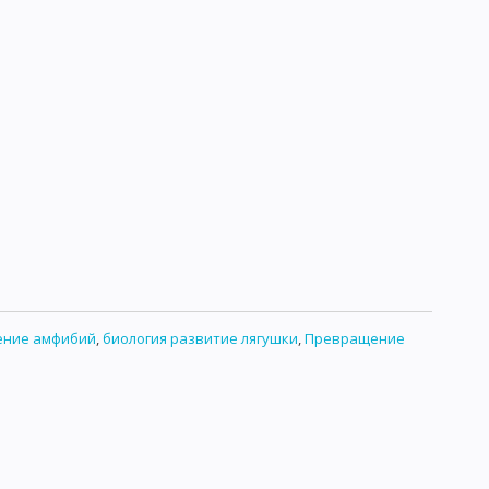
ЫХ МИКРООРГАНИЗМОВ
РОДУКТОВ
ИРОВАННЫХ ПИЩЕВЫХ ПРОДУКТОВ
УЖАЮЩЕЙ ОБСТАНОВКИ
ЯМ ПО МИКРОБИОЛОГИИ
ОБЩАЯ БИОЛОГИЯ
ение амфибий
,
биология развитие лягушки
,
Превращение